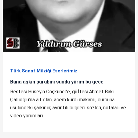
Türk Sanat Müziği Eserlerimiz
Bana aşkın şarabını sundu yârim bu gece
Bestesi Hüseyin Coşkuner’e, güftesi Ahmet Bâki
Çallıoğlu’na âit olan, acem kürdî makâmı, curcuna
usûlündeki şarkının; ayrıntılı bilgileri, sözleri, notaları ve
video yorumları.