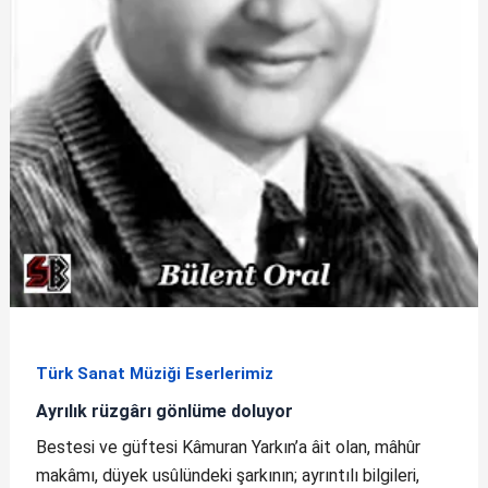
Türk Sanat Müziği Eserlerimiz
Ayrılık rüzgârı gönlüme doluyor
Bestesi ve güftesi Kâmuran Yarkın’a âit olan, mâhûr
makâmı, düyek usûlündeki şarkının; ayrıntılı bilgileri,