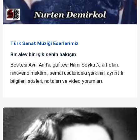
Türk Sanat Müziği Eserlerimiz
Bir alev bir ışık senin bakışın
Bestesi Avni Anıl’a, güftesi Hilmi Soykut’a âit olan,
nihâvend makâmı, semâî usûlündeki şarkının; ayrıntılı
bilgileri, sözleri, notaları ve video yorumları.