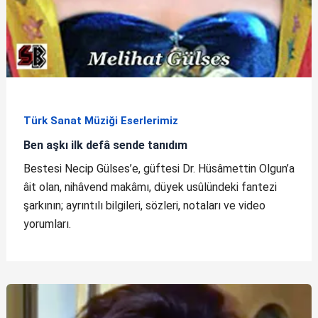
Türk Sanat Müziği Eserlerimiz
Ben aşkı ilk defâ sende tanıdım
Bestesi Necip Gülses’e, güftesi Dr. Hüsâmettin Olgun’a
âit olan, nihâvend makâmı, düyek usûlündeki fantezi
şarkının; ayrıntılı bilgileri, sözleri, notaları ve video
yorumları.