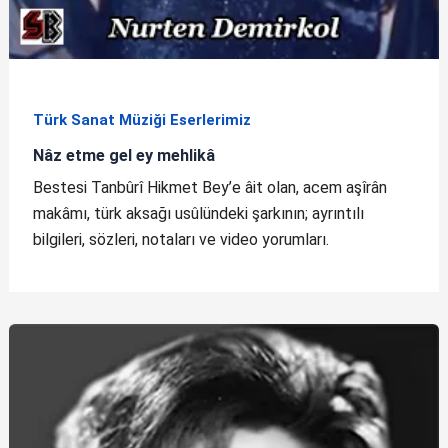
Türk Sanat Müziği Eserlerimiz
Nâz etme gel ey mehlikâ
Bestesi Tanbûrî Hikmet Bey’e âit olan, acem aşîrân
makâmı, türk aksağı usûlündeki şarkının; ayrıntılı
bilgileri, sözleri, notaları ve video yorumları.