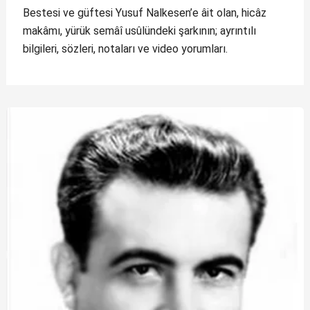
Bestesi ve güftesi Yusuf Nalkesen’e âit olan, hicâz
makâmı, yürük semâî usûlündeki şarkının; ayrıntılı
bilgileri, sözleri, notaları ve video yorumları.