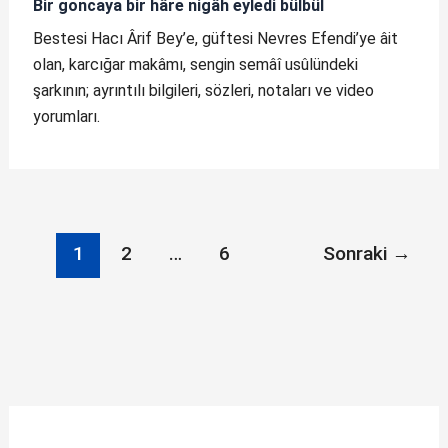
Bir goncaya bir hâre nigâh eyledi bülbül
Bestesi Hacı Ârif Bey’e, güftesi Nevres Efendi’ye âit
olan, karcığar makâmı, sengin semâî usûlündeki
şarkının; ayrıntılı bilgileri, sözleri, notaları ve video
yorumları.
1
2
…
6
Sonraki
→