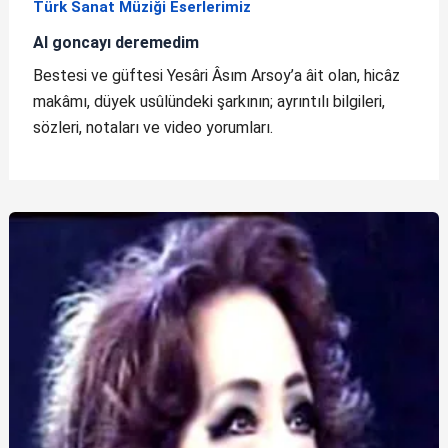
Türk Sanat Müziği Eserlerimiz
Al goncayı deremedim
Bestesi ve güftesi Yesâri Âsım Arsoy’a âit olan, hicâz
makâmı, düyek usûlündeki şarkının; ayrıntılı bilgileri,
sözleri, notaları ve video yorumları.