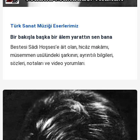
Türk Sanat Müziği Eserlerimiz
Bir bakışla başka bir âlem yarattın sen bana
Bestesi Sâdi Hoşses’e âit olan, hicâz makâmı,
müsemmen usûlündeki şarkının; ayrıntılı bilgileri,
sözleri, notaları ve video yorumları.