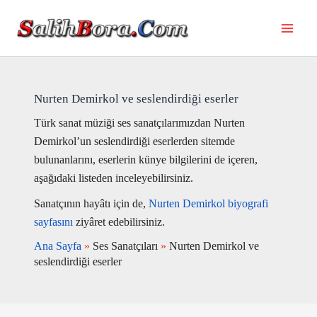
İçeriğe
atla
Nurten Demirkol ve seslendirdiği eserler
Türk sanat müziği ses sanatçılarımızdan Nurten
Demirkol’un seslendirdiği eserlerden sitemde
bulunanlarını, eserlerin künye bilgilerini de içeren,
aşağıdaki listeden inceleyebilirsiniz.
Sanatçının hayâtı için de,
Nurten Demirkol biyografi
sayfasını
ziyâret edebilirsiniz.
Ana Sayfa
»
Ses Sanatçıları
»
Nurten Demirkol ve
seslendirdiği eserler