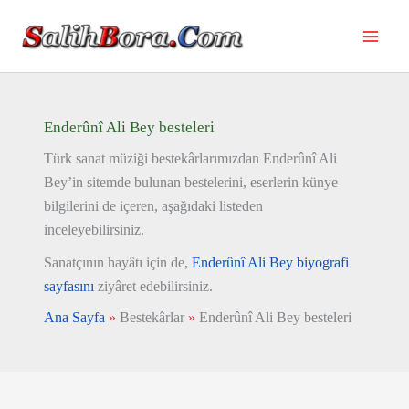
İçeriğe
atla
Enderûnî Ali Bey besteleri
Türk sanat müziği bestekârlarımızdan Enderûnî Ali
Bey’in sitemde bulunan bestelerini, eserlerin künye
bilgilerini de içeren, aşağıdaki listeden
inceleyebilirsiniz.
Sanatçının hayâtı için de,
Enderûnî Ali Bey biyografi
sayfasını
ziyâret edebilirsiniz.
Ana Sayfa
»
Bestekârlar
»
Enderûnî Ali Bey besteleri