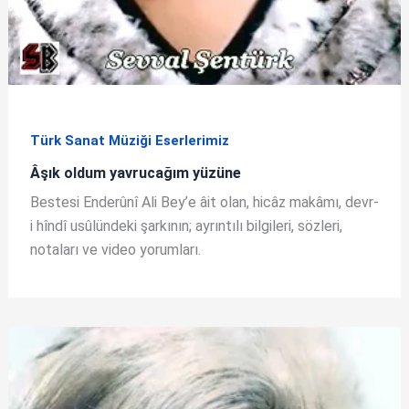
Türk Sanat Müziği Eserlerimiz
Âşık oldum yavrucağım yüzüne
Bestesi Enderûnî Ali Bey’e âit olan, hicâz makâmı, devr-
i hîndî usûlündeki şarkının; ayrıntılı bilgileri, sözleri,
notaları ve video yorumları.