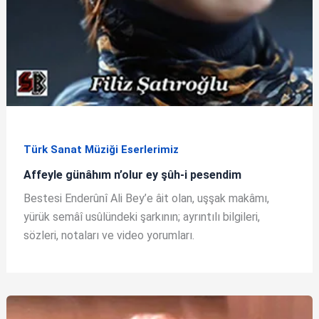
Türk Sanat Müziği Eserlerimiz
Affeyle günâhım n’olur ey şûh-i pesendim
Bestesi Enderûnî Ali Bey’e âit olan, uşşak makâmı,
yürük semâî usûlündeki şarkının; ayrıntılı bilgileri,
sözleri, notaları ve video yorumları.