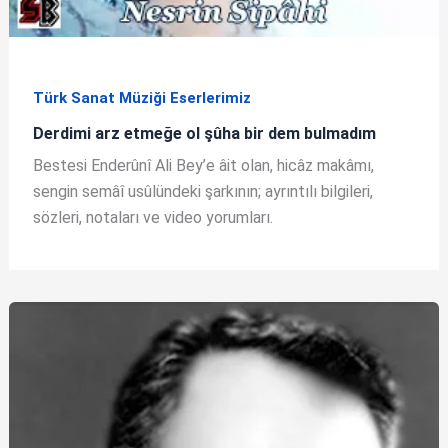
Türk Sanat Müziği Eserlerimiz
Derdimi arz etmeğe ol şûha bir dem bulmadım
Bestesi Enderûnî Ali Bey’e âit olan, hicâz makâmı,
sengin semâî usûlündeki şarkının; ayrıntılı bilgileri,
sözleri, notaları ve video yorumları.