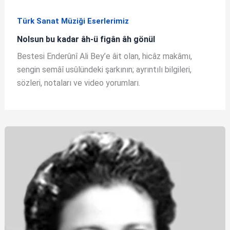
Türk Sanat Müziği Eserlerimiz
Nolsun bu kadar âh-ü figân âh gönül
Bestesi Enderûnî Ali Bey’e âit olan, hicâz makâmı,
sengin semâî usûlündeki şarkının; ayrıntılı bilgileri,
sözleri, notaları ve video yorumları.