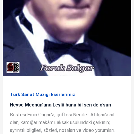
Türk Sanat Müziği Eserlerimiz
Neyse Mecnûn’una Leylâ bana bil sen de o’sun
Bestesi Emin Ongan’a, güftesi Necdet Atılgan’a âit
olan, karcığar makâmı, aksak usûlündeki şarkının;
ayrıntılı bilgileri, sözleri, notaları ve video yorumları.