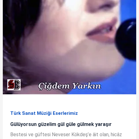
Türk Sanat Müziği Eserlerimiz
Gülüyorsun güzelim gül güle gülmek yaraşır
Bestesi ve güftesi Neveser Kökdeş’e âit olan, hicâz