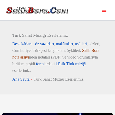
İçeriğe
atla
Türk Sanat Müziği Eserlerimiz
Bestekârları
,
söz
y
azarları
,
makâmları
,
usûlleri
, sözleri,
Cumhuriyet Türkçesi karşılıkları, öyküleri,
Sâlih
Bo
ra
nota
arşivi
nden notaları (PDF) ve video yorumlarıyla
birlikte, çeşitli
form
lardaki
klâsik
Türk
müziği
eserlerimiz.
Ana Sayfa
»
Türk Sanat Müziği Eserlerimiz