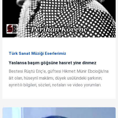
Türk Sanat Müziği Eserlerimiz
Yaslansa başım göğsüne hasret yine dinmez
Bestesi Rüştü Eriç’e, güftesi Hikmet Münir Ebcioğlu’na
âit olan, hüseynî makâmı, düyek usûlündeki şarkının;
ayrıntılı bilgileri, sözleri, notaları ve video yorumları.