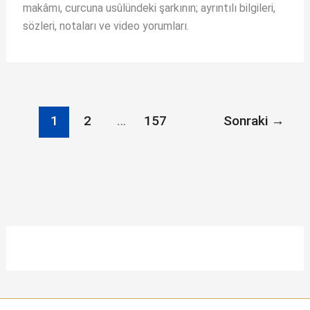
makâmı, curcuna usûlündeki şarkının; ayrıntılı bilgileri,
sözleri, notaları ve video yorumları.
1
2
…
157
Sonraki
→