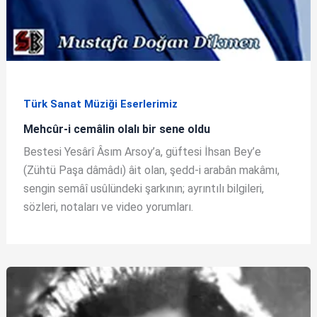
Türk Sanat Müziği Eserlerimiz
Mehcûr-i cemâlin olalı bir sene oldu
Bestesi Yesârî Âsım Arsoy’a, güftesi İhsan Bey’e
(Zühtü Paşa dâmâdı) âit olan, şedd-i arabân makâmı,
sengin semâî usûlündeki şarkının; ayrıntılı bilgileri,
sözleri, notaları ve video yorumları.