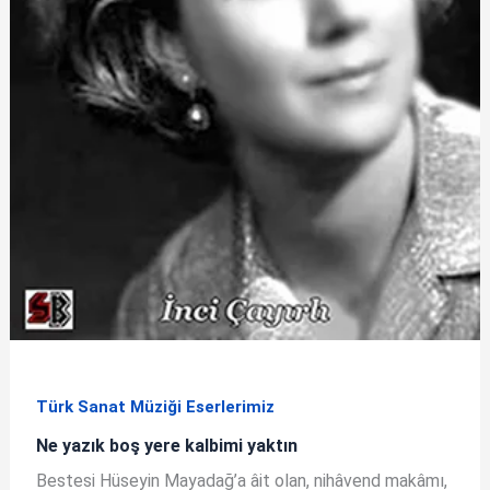
Türk Sanat Müziği Eserlerimiz
Ne yazık boş yere kalbimi yaktın
Bestesi Hüseyin Mayadağ’a âit olan, nihâvend makâmı,