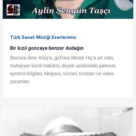
Türk Sanat Müziği Eserlerimiz
Bir kızıl goncaya benzer dudağın
Bestesi Âmir Ateş’e, güftesi Melek Hiç’e ait olan,
muhayyer kürdî makâmı, düyek usûlündeki şarkının;
ayrıntılı bilgileri, hikâyesi, sözleri, notaları ve video
yorumları.