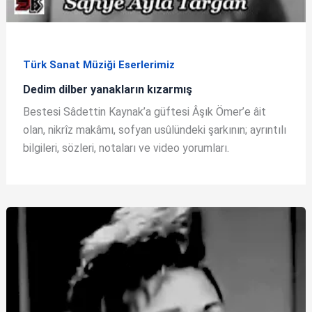
Türk Sanat Müziği Eserlerimiz
Dedim dilber yanakların kızarmış
Bestesi Sâdettin Kaynak’a güftesi Âşık Ömer’e âit
olan, nikrîz makâmı, sofyan usûlündeki şarkının; ayrıntılı
bilgileri, sözleri, notaları ve video yorumları.