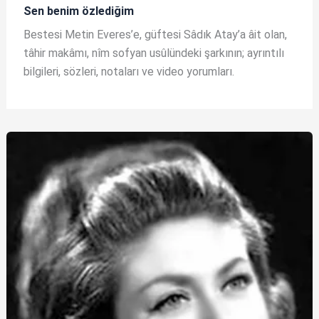
Sen benim özlediğim
Bestesi Metin Everes’e, güftesi Sâdık Atay’a âit olan,
tâhir makâmı, nîm sofyan usûlündeki şarkının; ayrıntılı
bilgileri, sözleri, notaları ve video yorumları.