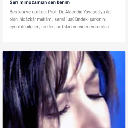
Sarı mimozamsın sen benim
Bestesi ve güftesi Prof. Dr. Alâeddin Yavaşca’ya âit
olan, hicâzkâr makâmı, semâî usûlündeki şarkının;
ayrıntılı bilgileri, sözleri, notaları ve video yorumları.