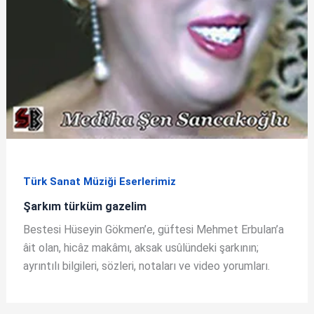
Türk Sanat Müziği Eserlerimiz
Şarkım türküm gazelim
Bestesi Hüseyin Gökmen’e, güftesi Mehmet Erbulan’a
âit olan, hicâz makâmı, aksak usûlündeki şarkının;
ayrıntılı bilgileri, sözleri, notaları ve video yorumları.