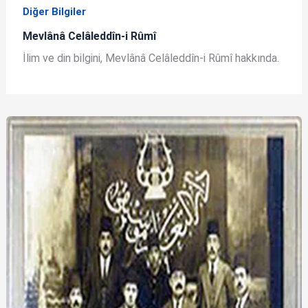
Diğer Bilgiler
Mevlânâ Celâleddîn-i Rûmî
İlim ve din bilgini, Mevlânâ Celâleddîn-i Rûmî hakkında.