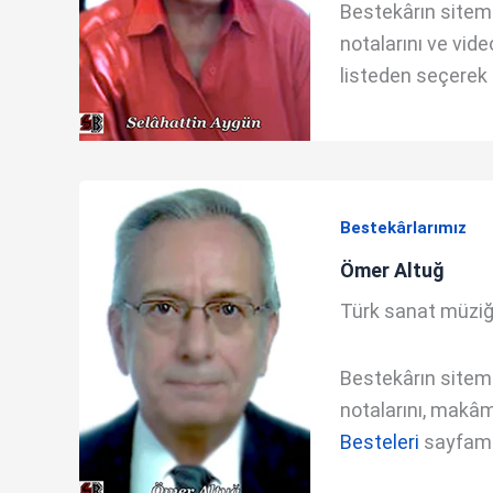
Bestekârın sitemde
notalarını ve vide
listeden seçerek i
Bestekârlarımız
Ömer Altuğ
Türk sanat müziğ
Bestekârın sitemde
notalarını, makâm 
Besteleri
sayfamda