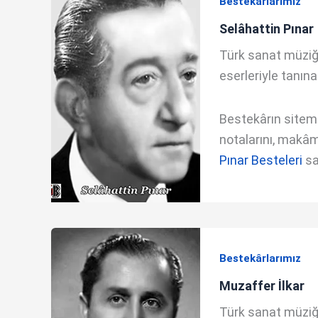
Bestekârlarımız
Selâhattin Pınar
Türk sanat müziği 
eserleriyle tanına
Bestekârın sitemde
notalarını, makâm 
Pınar Besteleri
sa
Bestekârlarımız
Muzaffer İlkar
Türk sanat müziği 