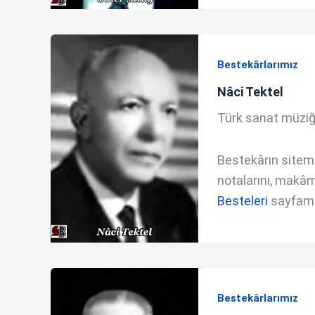
Bestekârlarımız
Nâci Tektel
Türk sanat müziği
Bestekârın sitemde
notalarını, makâm 
Besteleri
sayfamda
Bestekârlarımız