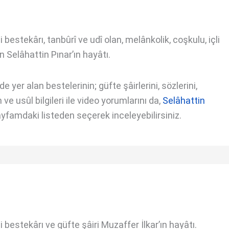
bestekârı, tanbûrî ve udî olan, melânkolik, coşkulu, içli
n Selâhattin Pınar’ın hayâtı.
 yer alan bestelerinin; güfte şâirlerini, sözlerini,
ve usûl bilgileri ile video yorumlarını da,
Selâhattin
yfamdaki listeden seçerek inceleyebilirsiniz.
bestekârı ve güfte şâiri Muzaffer İlkar’ın hayâtı.