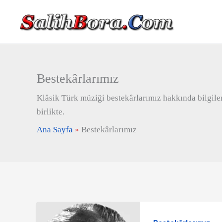
İçeriğe
atla
Bestekârlarımız
Klâsik Türk müziği bestekârlarımız hakkında bilgiler, 
birlikte.
Ana Sayfa
»
Bestekârlarımız