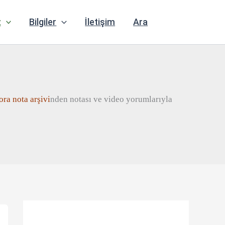
z
Bilgiler
İletişim
Ara
ora
n
ota
arşivi
nden notası ve video yorumlarıyla