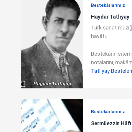
Bestekârlarımız
Haydar Tatlıyay
Türk sanat müziğ
hayâtı.
Bestekârın sitemde
notalarını, makâm 
Tatlıyay Besteler
Bestekârlarımız
Sermüezzin Hâfı