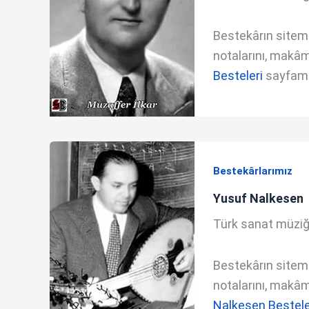
Bestekârın sitemde
notalarını, makâm 
Besteleri
sayfamda
Bestekârlarımız
Yusuf Nalkesen
Türk sanat müziği
Bestekârın sitemde
notalarını, makâm 
Nalkesen Bestele