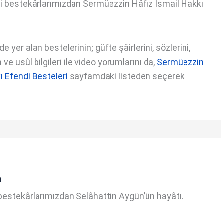
i bestekârlarımızdan Sermüezzin Hâfız İsmail Hakkı
 yer alan bestelerinin; güfte şâirlerini, sözlerini,
ve usûl bilgileri ile video yorumlarını da,
Sermüezzin
ı Efendi Besteleri
sayfamdaki listeden seçerek
n
bestekârlarımızdan Selâhattin Aygün’ün hayâtı.