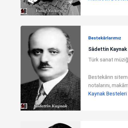
Bestekârlarımız
Sâdettin Kaynak
Türk sanat müziği
Bestekârın sitemde
notalarını, makâm 
Kaynak Besteleri