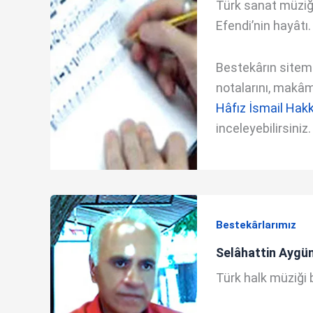
Türk sanat müziğ
Efendi’nin hayâtı.
Bestekârın sitemde
notalarını, makâm 
Hâfız İsmail Hakk
inceleyebilirsiniz.
Bestekârlarımız
Selâhattin Aygü
Türk halk müziği 