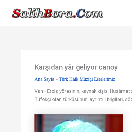
İçeriğe
atla
Karşıdan yâr geliyor canoy
Ana Sayfa
»
Türk Halk Müziği Eserlerimiz
Van - Erciş yöresinin, kaynak kişisi Hüsâmett
Tüfekçi olan türküsünün; ayrıntılı bilgileri, sö