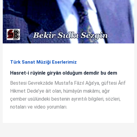
Türk Sanat Müziği Eserlerimiz
Hasret-i rûyinle giryân olduğum demdir bu dem
Bestesi Gevrekzâde Mustafa Fâzıl Ağa’ya, güftesi Ârif
Hikmet Dede’ye âit olan, hümâyûn makâmı, ağır
çember usûlündeki bestenin ayrıntılı bilgileri, sözleri,
notaları ve video yorumları.