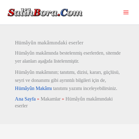
İçeriğe
atla
Hümâyûn makâmındaki eserler
Hümâyûn makâmında bestelenmiş eserlerden, sitemde
yer alanları aşağıda listelenmiştir.
Hümâyûn makâmının; tanıtımı, dizisi, kararı, güçlüsü,
seyri ve donanımı gibi ayrıntılı bilgileri için de,
Hümâyûn Makâmı
tanıtımı yazımı inceleyebilirsiniz.
Ana Sayfa
»
Makamlar
»
Hümâyûn makâmındaki
eserler