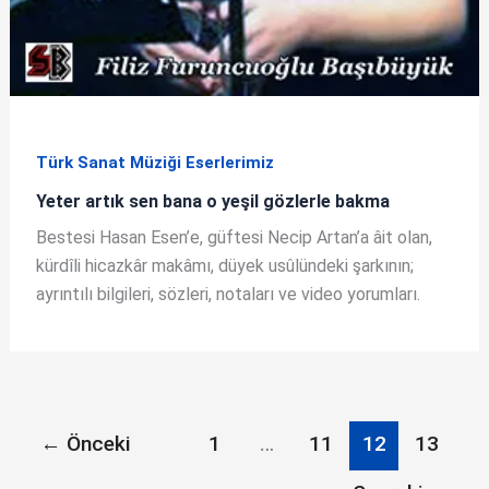
Türk Sanat Müziği Eserlerimiz
Yeter artık sen bana o yeşil gözlerle bakma
Bestesi Hasan Esen’e, güftesi Necip Artan’a âit olan,
kürdîli hicazkâr makâmı, düyek usûlündeki şarkının;
ayrıntılı bilgileri, sözleri, notaları ve video yorumları.
←
Önceki
1
…
11
12
13