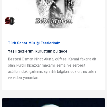
Türk Sanat Müziği Eserlerimiz
Yaşlı gözlerimi kuruttum bu gece
Bestesi Osman Nihat Akın’a, güftesi Kemâl Yakar’a âit
olan, kürdîli hicazkâr makâmı, semâî ve serbest
usûllerindeki şarkının; ayrıntılı bilgileri, sözleri, notaları
ve video yorumları.