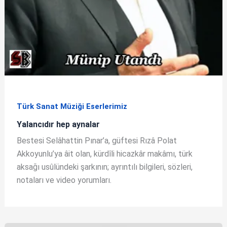
Türk Sanat Müziği Eserlerimiz
Yalancıdır hep aynalar
Bestesi Selâhattin Pınar’a, güftesi Rızâ Polat
Akkoyunlu’ya âit olan, kürdîli hicazkâr makâmı, türk
aksağı usûlündeki şarkının; ayrıntılı bilgileri, sözleri,
notaları ve video yorumları.