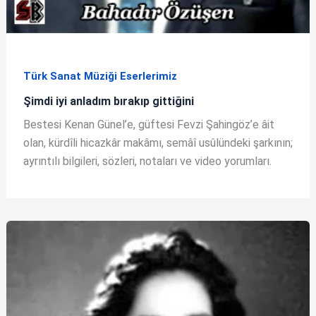
Türk Sanat Müziği Eserlerimiz
Şimdi iyi anladım bırakıp gittiğini
Bestesi Kenan Günel’e, güftesi Fevzi Şahingöz’e âit
olan, kürdîli hicazkâr makâmı, semâî usûlündeki şarkının;
ayrıntılı bilgileri, sözleri, notaları ve video yorumları.