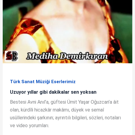
Türk Sanat Müziği Eserlerimiz
Uzuyor yıllar gibi dakikalar sen yoksan
Bestesi Avni Anıl’a, güftesi Ümit Yaşar Oğuzcan’a âit
olan, kürdîli hicazkâr makâmı, düyek ve semaî
usûllerindeki şarkının; ayrıntılı bilgileri, sözleri, notaları
ve video yorumları.