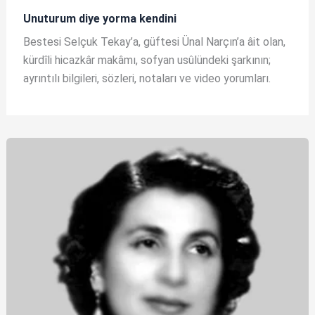
Unuturum diye yorma kendini
Bestesi Selçuk Tekay’a, güftesi Ünal Narçın’a âit olan,
kürdîli hicazkâr makâmı, sofyan usûlündeki şarkının;
ayrıntılı bilgileri, sözleri, notaları ve video yorumları.