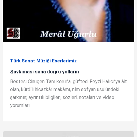
Türk Sanat Müziği Eserlerimiz
Şavkıması sana doğru yolların
Bestesi Cinuçen Tanrıkorur’a, güftesi Feyzi Halıcı’ya âit
olan, kürdîli hicazkâr makâmı, nîm sofyan usûlündeki
şarkının; ayrıntılı bilgileri, sözleri, notaları ve video
yorumları.