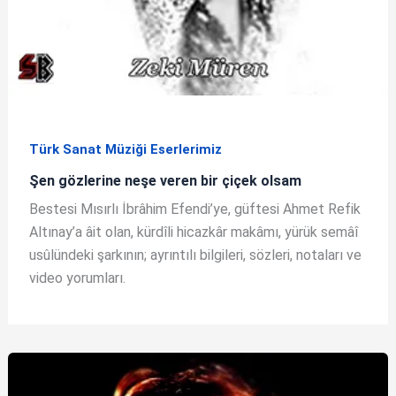
Türk Sanat Müziği Eserlerimiz
Şen gözlerine neşe veren bir çiçek olsam
Bestesi Mısırlı İbrâhim Efendi’ye, güftesi Ahmet Refik
Altınay’a âit olan, kürdîli hicazkâr makâmı, yürük semâî
usûlündeki şarkının; ayrıntılı bilgileri, sözleri, notaları ve
video yorumları.