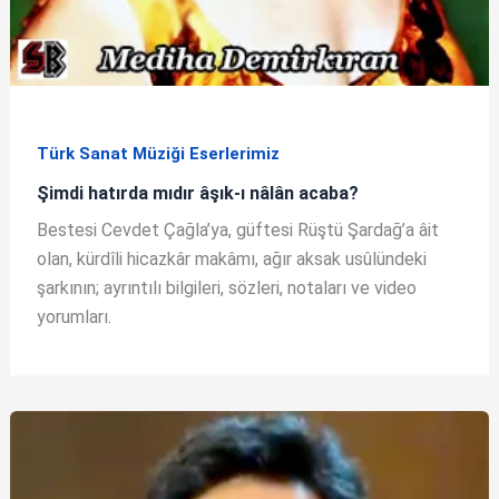
Türk Sanat Müziği Eserlerimiz
Şimdi hatırda mıdır âşık-ı nâlân acaba?
Bestesi Cevdet Çağla’ya, güftesi Rüştü Şardağ’a âit
olan, kürdîli hicazkâr makâmı, ağır aksak usûlündeki
şarkının; ayrıntılı bilgileri, sözleri, notaları ve video
yorumları.