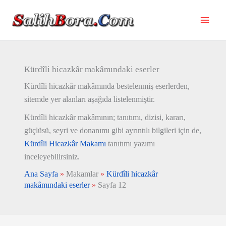
İçeriğe
atla
Kürdîli hicazkâr makâmındaki eserler
Kürdîli hicazkâr makâmında bestelenmiş eserlerden,
sitemde yer alanları aşağıda listelenmiştir.
Kürdîli hicazkâr makâmının; tanıtımı, dizisi, kararı,
güçlüsü, seyri ve donanımı gibi ayrıntılı bilgileri için de,
Kürdîli Hicazkâr Makamı
tanıtımı yazımı
inceleyebilirsiniz.
Ana Sayfa
»
Makamlar
»
Kürdîli hicazkâr
makâmındaki eserler
»
Sayfa 12