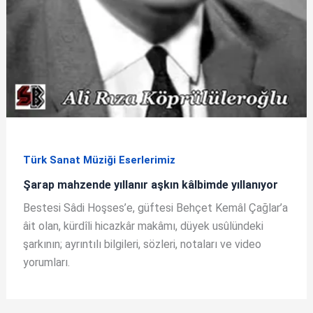
Türk Sanat Müziği Eserlerimiz
Şarap mahzende yıllanır aşkın kâlbimde yıllanıyor
Bestesi Sâdi Hoşses’e, güftesi Behçet Kemâl Çağlar’a
âit olan, kürdîli hicazkâr makâmı, düyek usûlündeki
şarkının; ayrıntılı bilgileri, sözleri, notaları ve video
yorumları.