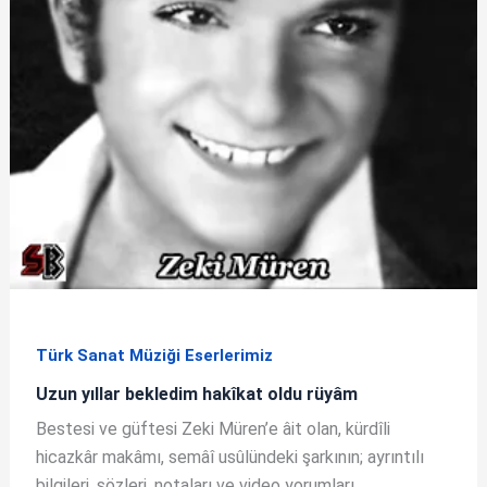
Türk Sanat Müziği Eserlerimiz
Uzun yıllar bekledim hakîkat oldu rüyâm
Bestesi ve güftesi Zeki Müren’e âit olan, kürdîli
hicazkâr makâmı, semâî usûlündeki şarkının; ayrıntılı
bilgileri, sözleri, notaları ve video yorumları.