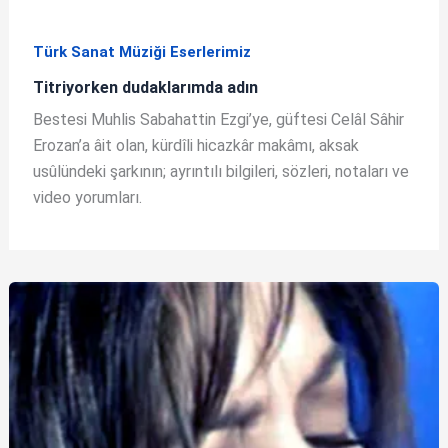
Türk Sanat Müziği Eserlerimiz
Titriyorken dudaklarımda adın
Bestesi Muhlis Sabahattin Ezgi’ye, güftesi Celâl Sâhir
Erozan’a âit olan, kürdîli hicazkâr makâmı, aksak
usûlündeki şarkının; ayrıntılı bilgileri, sözleri, notaları ve
video yorumları.