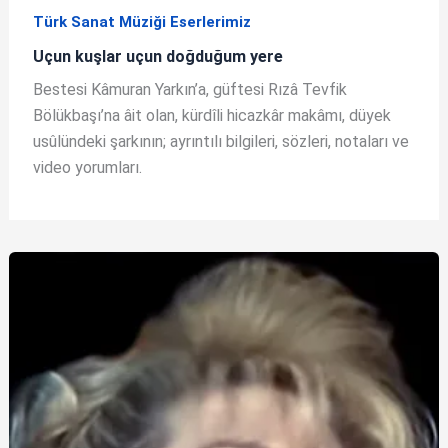
Türk Sanat Müziği Eserlerimiz
Uçun kuşlar uçun doğduğum yere
Bestesi Kâmuran Yarkın’a, güftesi Rızâ Tevfik
Bölükbaşı’na âit olan, kürdîli hicazkâr makâmı, düyek
usûlündeki şarkının; ayrıntılı bilgileri, sözleri, notaları ve
video yorumları.