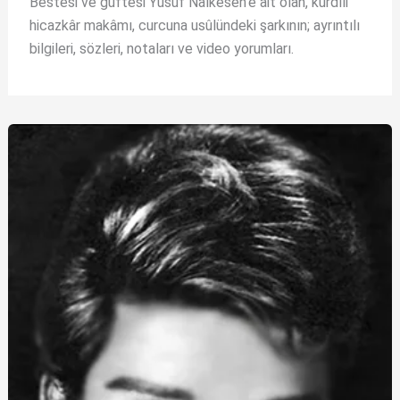
Bestesi ve güftesi Yusuf Nalkesen’e âit olan, kürdîli
hicazkâr makâmı, curcuna usûlündeki şarkının; ayrıntılı
bilgileri, sözleri, notaları ve video yorumları.