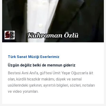
Türk Sanat Müziği Eserlerimiz
Üzgün değiliz belki de memnun gideriz
Bestesi Avni Anıl’a, güftesi Ümit Yaşar Oğuzcan’a âit
olan, kürdîli hicazkâr makâmı, düyek ve semaî
usûllerindeki şarkının; ayrıntılı bilgileri, sözleri, notaları
ve video yorumları.