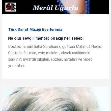
Türk Sanat Müziği Eserlerimiz
Ne olur sevgili mehtâp bırakıp her sebebi
Bestesi İsmâil Bahâ Sürelsan’a, güftesi Mahmut Nedim
Güntel’e âit olan, eviç makâmı, aksak usûlündeki
şarkının; ayrıntılı bilgileri, sözleri, notaları ve video
yorumları.