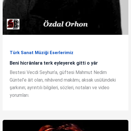
Türk Sanat Müziği Eserlerimiz
Beni hicrânlara terk eyleyerek gitti o yâr
Bestesi Vecdi Seyhun’a, güftesi Mahmut Nedim
Güntel’e âit olan, nihâvend makâmı, aksak usûlündeki
şarkının; ayrıntılı bilgileri, sözleri, notaları ve video
yorumları.