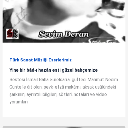
Türk Sanat Müziği Eserlerimiz
Yine bir bâd-ı hazân esti güzel bahçemize
Bestesi İsmâil Bahâ Sürelsan’a, güftesi Mahmut Nedim
Güntel’e âit olan, şevk-efzâ makâmı, aksak usûlündeki
şarkının; ayrıntılı bilgileri, sözleri, notaları ve video
yorumları.