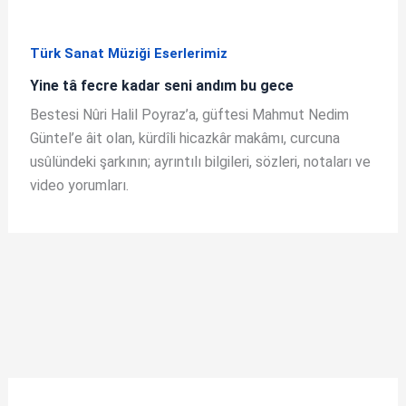
Türk Sanat Müziği Eserlerimiz
Yine tâ fecre kadar seni andım bu gece
Bestesi Nûri Halil Poyraz’a, güftesi Mahmut Nedim
Güntel’e âit olan, kürdîli hicazkâr makâmı, curcuna
usûlündeki şarkının; ayrıntılı bilgileri, sözleri, notaları ve
video yorumları.