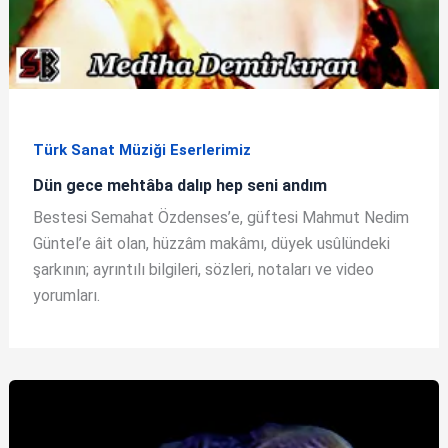
Türk Sanat Müziği Eserlerimiz
Dün gece mehtâba dalıp hep seni andım
Bestesi Semahat Özdenses’e, güftesi Mahmut Nedim
Güntel’e âit olan, hüzzâm makâmı, düyek usûlündeki
şarkının; ayrıntılı bilgileri, sözleri, notaları ve video
yorumları.