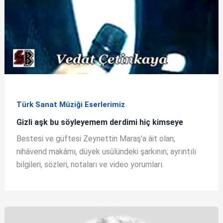
Türk Sanat Müziği Eserlerimiz
Gizli aşk bu söyleyemem derdimi hiç kimseye
Bestesi ve güftesi Zeynettin Maraş’a âit olan,
nihâvend makâmı, düyek usûlündeki şarkının; ayrıntılı
bilgileri, sözleri, notaları ve video yorumları.