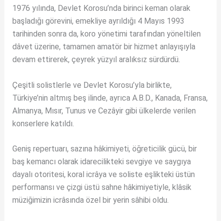
1976 yılında, Devlet Korosu’nda birinci keman olarak
başladığı görevini, emekliye ayrıldığı 4 Mayıs 1993
tarihinden sonra da, koro yönetimi tarafından yöneltilen
dâvet üzerine, tamamen amatör bir hizmet anlayışıyla
devam ettirerek, çeyrek yüzyıl aralıksız sürdürdü.
Çeşitli solistlerle ve Devlet Korosu’yla birlikte,
Türkiye’nin altmış beş ilinde, ayrıca A.B.D., Kanada, Fransa,
Almanya, Mısır, Tunus ve Cezâyir gibi ülkelerde verilen
konserlere katıldı.
Geniş repertuarı, sazına hâkimiyeti, öğreticilik gücü, bir
baş kemancı olarak idarecilikteki sevgiye ve saygıya
dayalı otoritesi, koral icrâya ve soliste eşlikteki üstün
performansı ve çizgi üstü sahne hâkimiyetiyle, klâsik
müziğimizin icrâsında özel bir yerin sâhibi oldu.