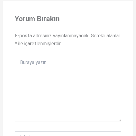
a
c
t
e
Yorum Bırakın
s
b
A
o
E-posta adresiniz yayınlanmayacak.
Gerekli alanlar
*
ile işaretlenmişlerdir
p
o
p
k
Buraya
yazın..
İsim*