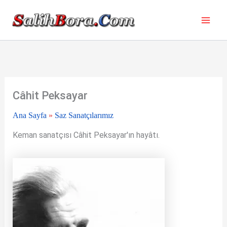
İçeriğe
atla
Câhit Peksayar
Ana Sayfa
»
Saz Sanatçılarımız
Keman sanatçısı Câhit Peksayar'ın hayâtı.