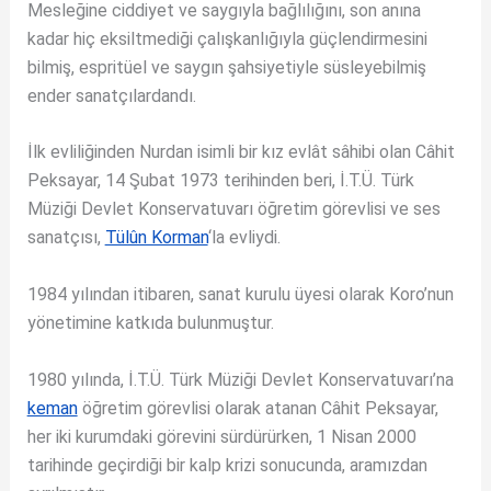
Mesleğine ciddiyet ve saygıyla bağlılığını, son anına
kadar hiç eksiltmediği çalışkanlığıyla güçlendirmesini
bilmiş, espritüel ve saygın şahsiyetiyle süsleyebilmiş
ender sanatçılardandı.
İlk evliliğinden Nurdan isimli bir kız evlât sâhibi olan Câhit
Peksayar, 14 Şubat 1973 terihinden beri, İ.T.Ü. Türk
Müziği Devlet Konservatuvarı öğretim görevlisi ve ses
sanatçısı,
Tülûn Korman
‘la evliydi.
1984 yılından itibaren, sanat kurulu üyesi olarak Koro’nun
yönetimine katkıda bulunmuştur.
1980 yılında, İ.T.Ü. Türk Müziği Devlet Konservatuvarı’na
keman
öğretim görevlisi olarak atanan Câhit Peksayar,
her iki kurumdaki görevini sürdürürken, 1 Nisan 2000
tarihinde geçirdiği bir kalp krizi sonucunda, aramızdan