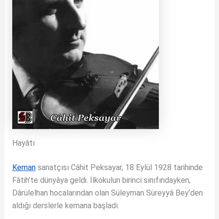
Hayâtı
Keman
sanatçısı Câhit Peksayar, 18 Eylül 1928 tarihinde
Fâtih’te dünyâya geldi. İlkokulun birinci sınıfındayken,
Dârülelhan hocalarından olan Süleyman Süreyyâ Bey’den
aldığı derslerle kemana başladı.