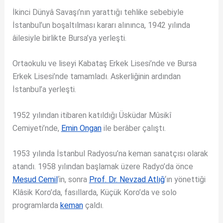
İkinci Dünyâ Savaşı’nın yarattığı tehlike sebebiyle
İstanbul’un boşaltılması kararı alınınca, 1942 yılında
âilesiyle birlikte Bursa’ya yerleşti.
Ortaokulu ve liseyi Kabataş Erkek Lisesi’nde ve Bursa
Erkek Lisesi’nde tamamladı. Askerliğinin ardından
İstanbul’a yerleşti.
1952 yılından itibaren katıldığı Üsküdar Mûsikî
Cemiyeti’nde,
Emin Ongan
ile berâber çalıştı.
1953 yılında İstanbul Radyosu’na keman sanatçısı olarak
atandı. 1958 yılından başlamak üzere Radyo’da önce
Mesud Cemil
‘in, sonra
Prof. Dr. Nevzad Atlığ
‘ın yönettiği
Klâsik Koro’da, fasıllarda, Küçük Koro’da ve solo
programlarda
keman
çaldı.