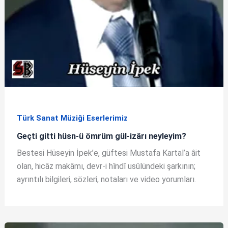
Türk Sanat Müziği Eserlerimiz
Geçti gitti hüsn-ü ömrüm gül-izârı neyleyim?
Bestesi Hüseyin İpek’e, güftesi Mustafa Kartal’a âit
olan, hicâz makâmı, devr-i hîndî usûlündeki şarkının;
ayrıntılı bilgileri, sözleri, notaları ve video yorumları.