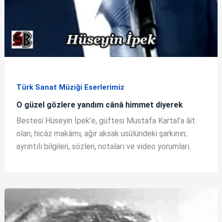
Türk Sanat Müziği Eserlerimiz
O güzel gözlere yandım cânâ himmet diyerek
Bestesi Hüseyin İpek’e, güftesi Mustafa Kartal’a âit
olan, hicâz makâmı, ağır aksak usûlündeki şarkının;
ayrıntılı bilgileri, sözleri, notaları ve video yorumları.