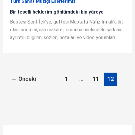
Türk Sanat Müziği Eserlerimiz
Bir teselli beklerim gönlümdeki bin yâreye
Bestesi Şerif İçli’ye, güftesi Mustafa Nâfiz Irmak’a âit
olan, acem aşîrân makâmı, curcuna usûlündeki şarkının;
ayrıntılı bilgileri, sözleri, notaları ve video yorumları.
←
Önceki
1
…
11
12