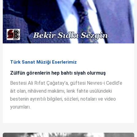
Türk Sanat Müziği Eserlerimiz
Zülfün görenlerin hep bahtı siyah olurmuş
Bestesi Ali Rıfat Çağatay’a, güftesi Nevres-i Cedîd’e
âit olan, nihâvend makâmı, lenk fahte usûlündeki
bestenin ayrıntılı bilgileri, sözleri, notaları ve video
yorumları.