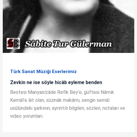
Türk Sanat Müziği Eserlerimiz
Zevkin ne ise söyle hicâb eyleme benden
Bestesi Manyasîzâde Refik Bey’e, güftesi Nâmık
Kemâl’e âit olan, sûzinâk makâmı, sengin semâî
usûlündeki şarkının; ayrıntılı bilgileri, sözleri, notaları ve
video yorumları.