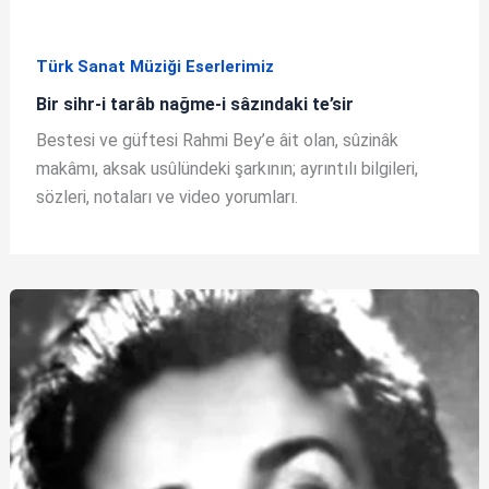
Türk Sanat Müziği Eserlerimiz
Bir sihr-i tarâb nağme-i sâzındaki te’sir
Bestesi ve güftesi Rahmi Bey’e âit olan, sûzinâk
makâmı, aksak usûlündeki şarkının; ayrıntılı bilgileri,
sözleri, notaları ve video yorumları.