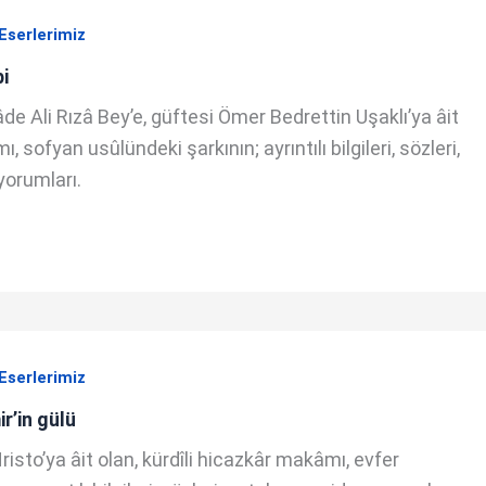
Eserlerimiz
i
e Ali Rızâ Bey’e, güftesi Ömer Bedrettin Uşaklı’ya âit
 sofyan usûlündeki şarkının; ayrıntılı bilgileri, sözleri,
yorumları.
Eserlerimiz
r’in gülü
isto’ya âit olan, kürdîli hicazkâr makâmı, evfer