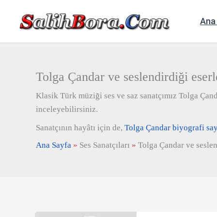
İçeriğe
atla
Ana
Tolga Çandar ve seslendirdiği eserl
Klasik Türk müziği ses ve saz sanatçımız Tolga Çandar
inceleyebilirsiniz.
Sanatçının hayâtı için de,
Tolga Çandar biyografi say
Ana Sayfa
»
Ses Sanatçıları
»
Tolga Çandar ve seslen