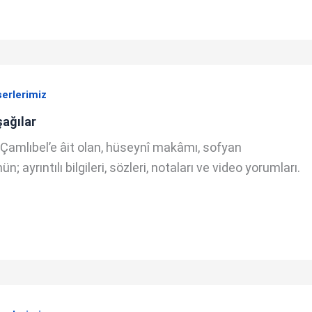
serlerimiz
şağılar
Çamlıbel’e âit olan, hüseynî makâmı, sofyan
; ayrıntılı bilgileri, sözleri, notaları ve video yorumları.