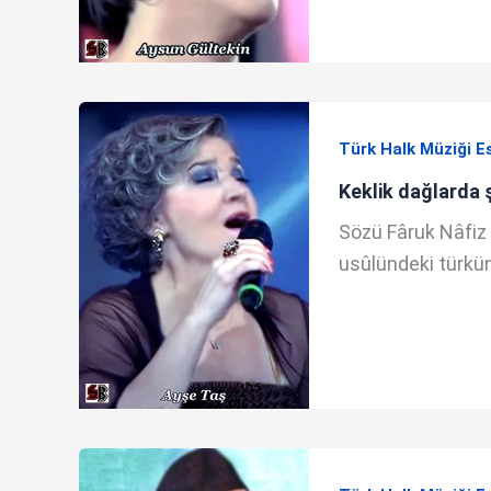
Türk Halk Müziği E
Keklik dağlarda 
Sözü Fâruk Nâfiz 
usûlündeki türkünün