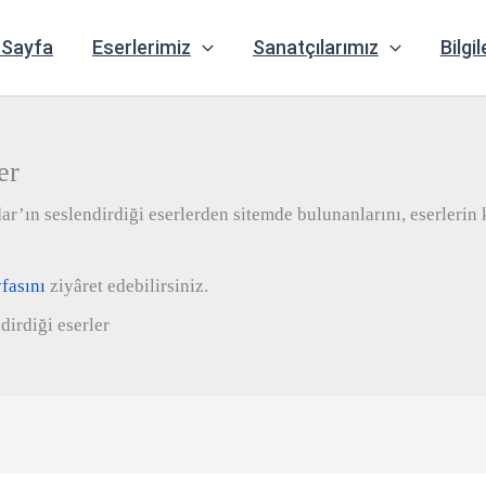
 Sayfa
Eserlerimiz
Sanatçılarımız
Bilgil
er
’ın seslendirdiği eserlerden sitemde bulunanlarını, eserlerin k
fasını
ziyâret edebilirsiniz.
dirdiği eserler