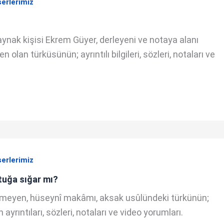
serlerimiz
kaynak kişisi Ekrem Güyer, derleyeni ve notaya alanı
 olan türküsünün; ayrıntılı bilgileri, sözleri, notaları ve
serlerimiz
ltuğa sığar mı?
ilinmeyen, hüseynî makâmı, aksak usûlündeki türkünün;
 ayrıntıları, sözleri, notaları ve video yorumları.