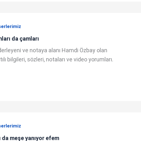
serlerimiz
ları da çamları
derleyeni ve notaya alanı Hamdi Özbay olan
lı bilgileri, sözleri, notaları ve video yorumları.
serlerimiz
u da meşe yanıyor efem