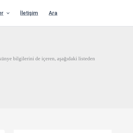
er
İletişim
Ara
ünye bilgilerini de içeren, aşağıdaki listeden