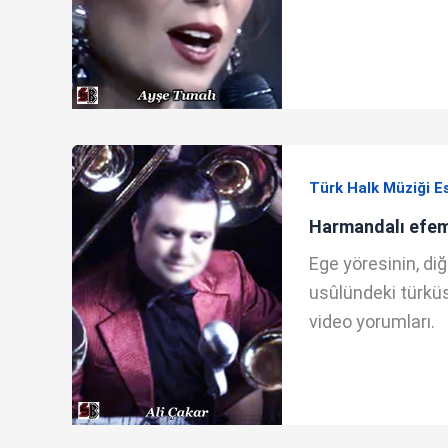
Türk Halk Müziği E
Harmandalı efem
Ege yöresinin, diğ
usûlündeki türküsü
video yorumları.