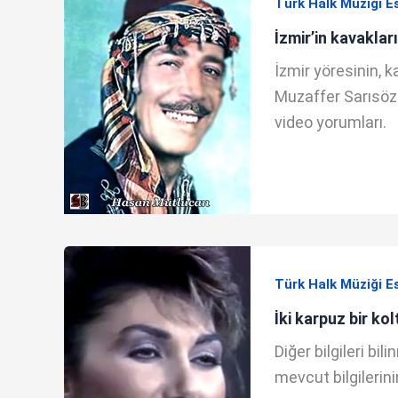
Türk Halk Müziği E
İzmir’in kavakları
İzmir yöresinin, 
Muzaffer Sarısözen
video yorumları.
Türk Halk Müziği E
İki karpuz bir ko
Diğer bilgileri b
mevcut bilgilerinin