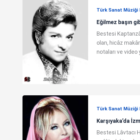
Türk Sanat Müziği 
Eğilmez başın gib
Bestesi Kaptanzâd
olan, hicâz makâmı,
notaları ve video 
Türk Sanat Müziği 
Karşıyaka’da İzmi
Bestesi Lâvtacı Hr