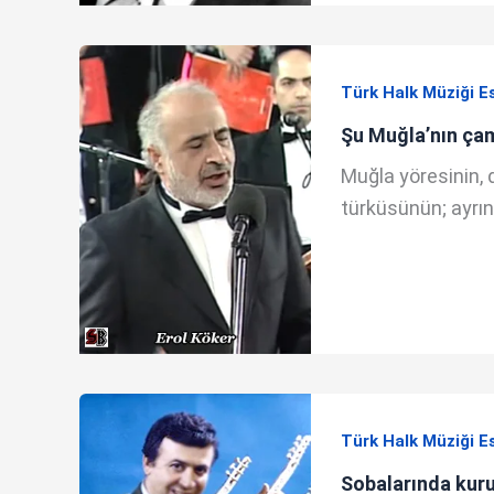
Türk Halk Müziği E
Şu Muğla’nın çam
Muğla yöresinin, 
türküsünün; ayrıntı
Türk Halk Müziği E
Sobalarında kur