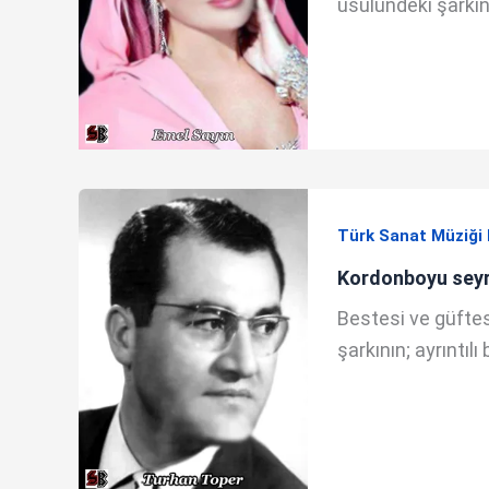
usûlündeki şarkının
Türk Sanat Müziği 
Kordonboyu seyr
Bestesi ve güftes
şarkının; ayrıntılı 