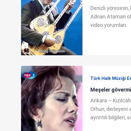
Denizli yöresinin
Adnan Ataman olan 
video yorumları.
Türk Halk Müziği E
Meşeler gövermi
Ankara – Kızılcah
Orhun, derleyeni 
ayrıntılı bilgileri,