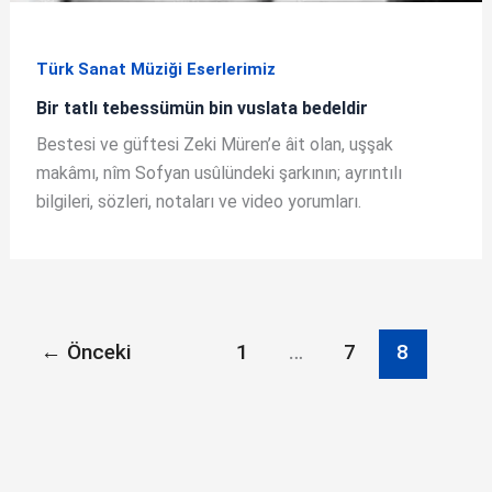
Türk Sanat Müziği Eserlerimiz
Bir tatlı tebessümün bin vuslata bedeldir
Bestesi ve güftesi Zeki Müren’e âit olan, uşşak
makâmı, nîm Sofyan usûlündeki şarkının; ayrıntılı
bilgileri, sözleri, notaları ve video yorumları.
←
Önceki
1
…
7
8