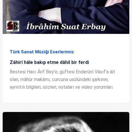
Türk Sanat Müziği Eserlerimiz
Zâhirî hâle bakıp etme dâhil bir ferdi
Bestesi Hacı Ârif Bey’e, güftesi Enderûnî Vâsıf’a âit
olan, mâhûr makâmı, curcuna usûlündeki şarkının;
ayrıntılı bilgileri, sözleri, notaları ve video yorumları.