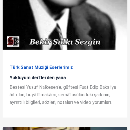
Türk Sanat Müziği Eserlerimiz
Yüklüyüm dertlerden yana
Bestesi Yusuf Nalkesen’e, güftesi Fuat Edip Baksı’ya
âit olan, beyâtî makâmı, semâî usûlündeki şarkının;
ayrıntılı bilgileri, sözleri, notaları ve video yorumları.