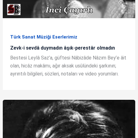
Türk Sanat Müziği Eserlerimiz
Zevk-i sevdâ duymadın âşık-perestâr olmadın
Bestesi Leylâ Saz’a, güftesi Nâbizâde Nâzım Bey’e âit
olan, hicâz makâmı, ağır aksak usûlündeki şarkının;
ayrıntılı bilgileri, sözleri, notaları ve video yorumları.