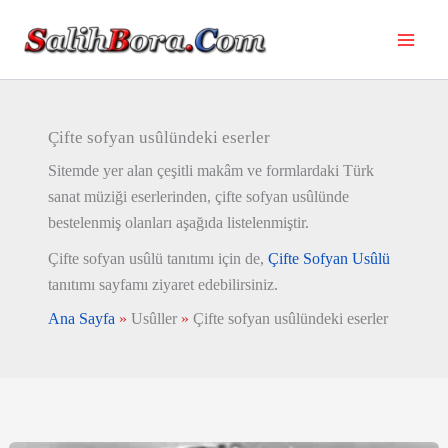
İçeriğe
atla
Çifte sofyan usûlündeki eserler
Sitemde yer alan çeşitli makâm ve formlardaki Türk
sanat müziği eserlerinden, çifte sofyan usûlünde
bestelenmiş olanları aşağıda listelenmiştir.
Çifte sofyan usûlü tanıtımı için de,
Çifte Sofyan Usûlü
tanıtımı sayfamı ziyaret edebilirsiniz.
Ana Sayfa
»
Usûller
»
Çifte sofyan usûlündeki eserler