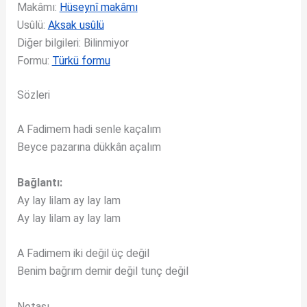
Makâmı:
Hüseynî makâmı
Usûlü:
Aksak usûlü
Diğer bilgileri: Bilinmiyor
Formu:
Türkü formu
Sözleri
A Fadimem hadi senle kaçalım
Beyce pazarına dükkân açalım
Bağlantı:
Ay lay lilam ay lay lam
Ay lay lilam ay lay lam
A Fadimem iki değil üç değil
Benim bağrım demir değil tunç değil
Notası