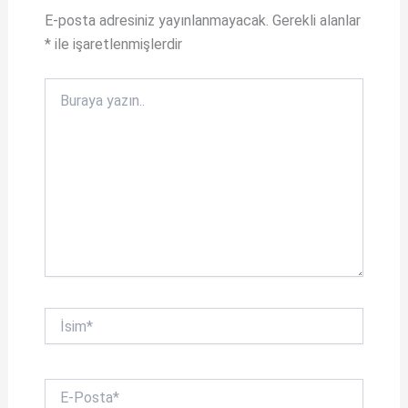
A
o
E-posta adresiniz yayınlanmayacak.
Gerekli alanlar
*
ile işaretlenmişlerdir
p
o
p
k
Buraya
yazın..
İsim*
E-
Posta*