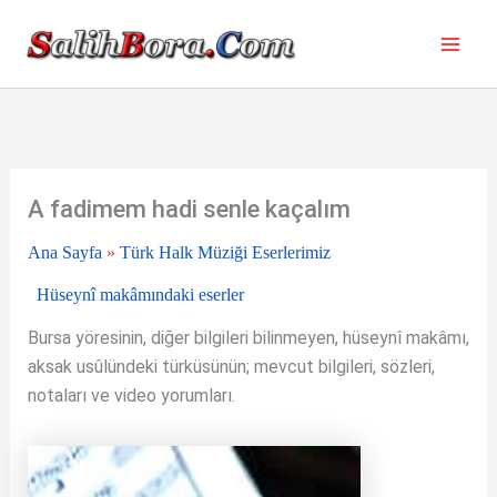
İçeriğe
atla
A fadimem hadi senle kaçalım
Ana Sayfa
»
Türk Halk Müziği Eserlerimiz
Hüseynî makâmındaki eserler
Bursa yöresinin, diğer bilgileri bilinmeyen, hüseynî makâmı,
aksak usûlündeki türküsünün; mevcut bilgileri, sözleri,
notaları ve video yorumları.