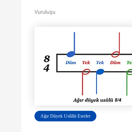
Vuruluşu
Ağır Düyek Usûllü Eserler