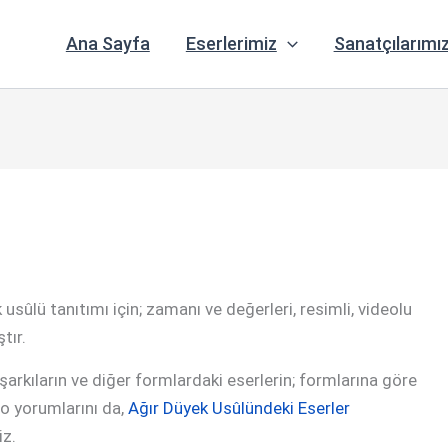
Ana Sayfa
Eserlerimiz
Sanatçılarımı
usûlü tanıtımı için; zamanı ve değerleri, resimli, videolu
tır.
rkıların ve diğer formlardaki eserlerin; formlarına göre
ideo yorumlarını da,
Ağır Düyek Usûlündeki Eserler
iz.