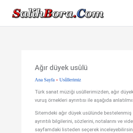
İçeriğe
atla
Ağır düyek usûlü
Ana Sayfa
»
Usûllerimiz
Türk sanat müziği usûllerimizden, ağır düyek 
vuruş örnekleri ayrıntısı ile aşağıda anlatılmış
Sitemdeki ağır düyek usûlünde bestelenmiş şa
ayrıntılı bilgilerini, sözlerini, notalarını ve v
sayfamdaki listeden seçerek inceleyebilirsin