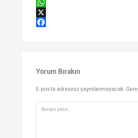
W
h
X
a
F
t
a
s
c
A
e
Yorum Bırakın
p
b
p
o
E-posta adresiniz yayınlanmayacak.
Gerek
o
k
Buraya
yazın..