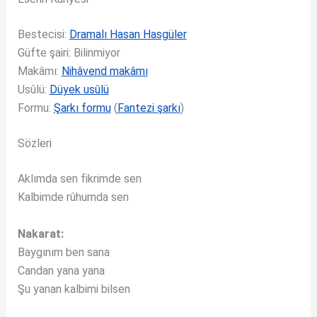
Bestecisi:
Dramalı Hasan Hasgüler
Güfte şairi: Bilinmiyor
Makâmı:
Nihâvend makâmı
Usûlü:
Düyek usûlü
Formu:
Şarkı formu
(
Fantezi şarkı
)
Sözleri
Aklımda sen fikrimde sen
Kalbimde rûhumda sen
Nakarat:
Baygınım ben sana
Candan yana yana
Şu yanan kalbimi bilsen