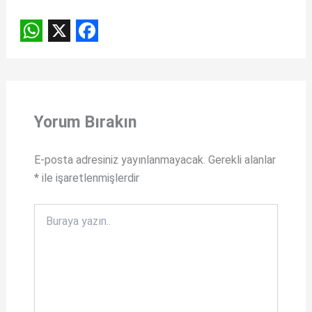
W
X
F
h
a
a
c
t
e
Yorum Bırakın
s
b
A
o
E-posta adresiniz yayınlanmayacak.
Gerekli alanlar
*
ile işaretlenmişlerdir
p
o
p
k
Buraya
yazın..