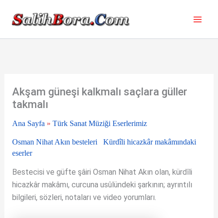
İçeriğe
atla
Akşam güneşi kalkmalı saçlara güller
takmalı
Ana Sayfa
»
Türk Sanat Müziği Eserlerimiz
Osman Nihat Akın besteleri
Kürdîli hicazkâr makâmındaki
eserler
Bestecisi ve güfte şâiri Osman Nihat Akın olan, kürdîli
hicazkâr makâmı, curcuna usûlündeki şarkının; ayrıntılı
bilgileri, sözleri, notaları ve video yorumları.