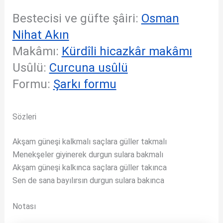
Bestecisi ve güfte şâiri:
Osman
Nihat Akın
Makâmı:
Kürdîli hicazkâr makâmı
Usûlü:
Curcuna usûlü
Formu:
Şarkı formu
Sözleri
Akşam güneşi kalkmalı saçlara güller takmalı
Menekşeler giyinerek durgun sulara bakmalı
Akşam güneşi kalkınca saçlara güller takınca
Sen de sana bayılırsın durgun sulara bakınca
Notası