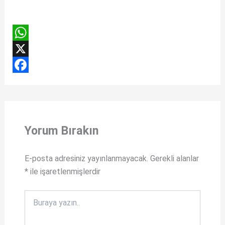
W
h
X
a
F
t
a
s
c
Yorum Bırakın
A
e
p
b
E-posta adresiniz yayınlanmayacak.
Gerekli alanlar
p
o
*
ile işaretlenmişlerdir
o
k
Buraya
yazın..