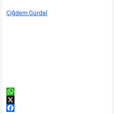
Çiğdem Gürdal
W
h
X