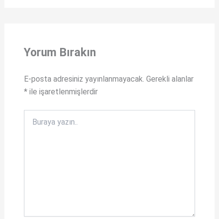
a
F
t
a
s
c
Yorum Bırakın
A
e
p
b
E-posta adresiniz yayınlanmayacak.
Gerekli alanlar
p
o
*
ile işaretlenmişlerdir
o
k
Buraya
yazın..