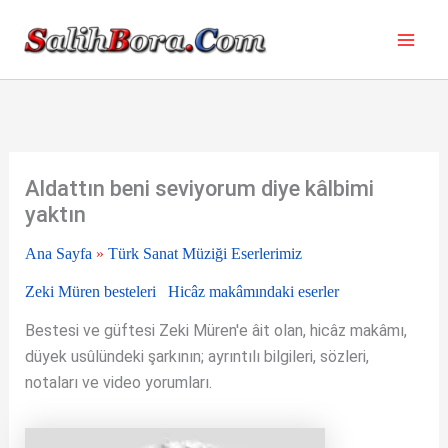
İçeriğe
atla
Aldattın beni seviyorum diye kâlbimi
yaktın
Ana Sayfa
»
Türk Sanat Müziği Eserlerimiz
Zeki Müren besteleri
Hicâz makâmındaki eserler
Bestesi ve güftesi Zeki Müren'e âit olan, hicâz makâmı,
düyek usûlündeki şarkının; ayrıntılı bilgileri, sözleri,
notaları ve video yorumları.