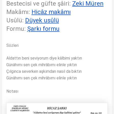
Bestecisi ve güfte şâiri:
Zeki Müren
Makâmı:
Hicâz makâmı
Usûlü:
Düyek usûlü
Formu:
Şarkı formu
Sözleri
Aldattın beni seviyorum diye kâlbimi yaktın
Günâhımı sen çek mihrâbımı elinle yıktın
Çılgınca severken aşkımdan nasıl da bıktın
Günâhımı sen çek mihrâbımı elinle yıktın
Notası