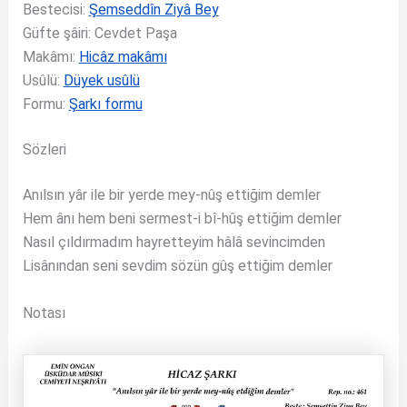
Bestecisi:
Şemseddîn Ziyâ Bey
Güfte şâiri: Cevdet Paşa
Makâmı:
Hicâz makâmı
Usûlü:
Düyek usûlü
Formu:
Şarkı formu
Sözleri
Anılsın yâr ile bir yerde mey-nûş ettiğim demler
Hem ânı hem beni sermest-i bî-hûş ettiğim demler
Nasıl çıldırmadım hayretteyim hâlâ sevincimden
Lisânından seni sevdim sözün gûş ettiğim demler
Notası