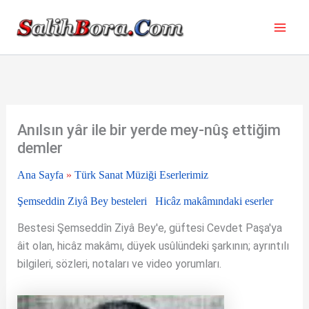
İçeriğe
atla
Anılsın yâr ile bir yerde mey-nûş ettiğim
demler
Ana Sayfa
»
Türk Sanat Müziği Eserlerimiz
Şemseddin Ziyâ Bey besteleri
Hicâz makâmındaki eserler
Bestesi Şemseddîn Ziyâ Bey'e, güftesi Cevdet Paşa'ya
âit olan, hicâz makâmı, düyek usûlündeki şarkının; ayrıntılı
bilgileri, sözleri, notaları ve video yorumları.