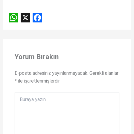
W
X
F
h
a
a
c
t
e
Yorum Bırakın
s
b
A
o
E-posta adresiniz yayınlanmayacak.
Gerekli alanlar
*
ile işaretlenmişlerdir
p
o
p
k
Buraya
yazın..