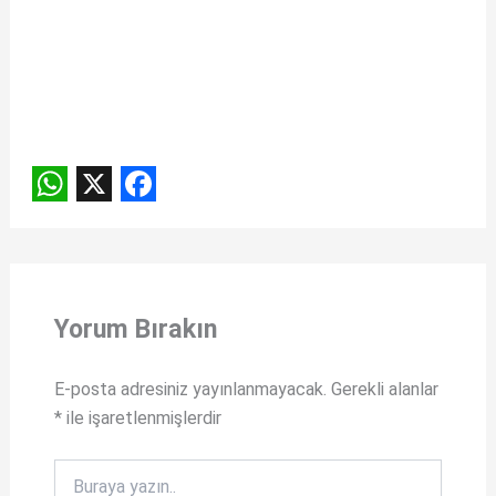
W
X
F
h
a
a
c
t
e
Yorum Bırakın
s
b
A
o
E-posta adresiniz yayınlanmayacak.
Gerekli alanlar
*
ile işaretlenmişlerdir
p
o
p
k
Buraya
yazın..