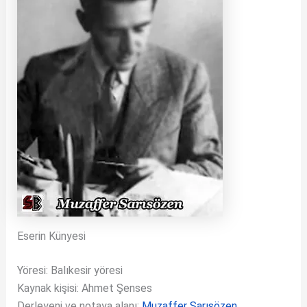
Eserin Künyesi
Yöresi: Balıkesir yöresi
Kaynak kişisi: Ahmet Şenses
Derleyeni ve notaya alanı:
Muzaffer Sarısözen