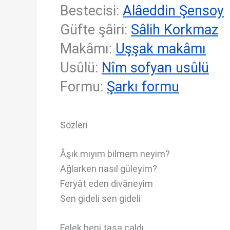
Bestecisi:
Alâeddin Şensoy
Güfte şâiri:
Sâlih Korkmaz
Makâmı:
Uşşak makâmı
Usûlü:
Nîm sofyan usûlü
Formu:
Şarkı formu
Sözleri
Âşık mıyım bilmem neyim?
Ağlarken nasıl güleyim?
Feryât eden divâneyim
Sen gideli sen gideli
Felek beni taşa çaldı