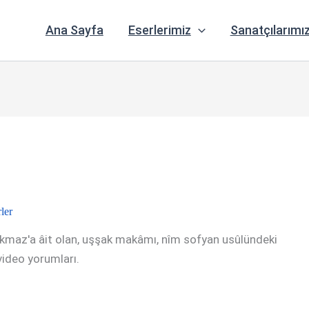
Ana Sayfa
Eserlerimiz
Sanatçılarımı
ler
rkmaz'a âit olan, uşşak makâmı, nîm sofyan usûlündeki
e video yorumları.