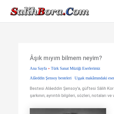
İçeriğe
atla
Âşık mıyım bilmem neyim?
Ana Sayfa
»
Türk Sanat Müziği Eserlerimiz
Alâeddin Şensoy besteleri
Uşşak makâmındaki eser
Bestesi Alâeddin Şensoy'a, güftesi Sâlih Ko
şarkının; ayrıntılı bilgileri, sözleri, notaları v