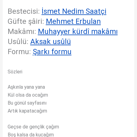
Bestecisi:
İsmet Nedim Saatçi
Güfte şâiri:
Mehmet Erbulan
Makâmı:
Muhayyer kürdî makâmı
Usûlü:
Aksak usûlü
Formu:
Şarkı formu
Sözleri
Aşkınla yana yana
Kül olsa da ocağım
Bu gönül sayfasını
Artık kapatacağım
Geçse de gençlik çağım
Boş kalsa da kucağım