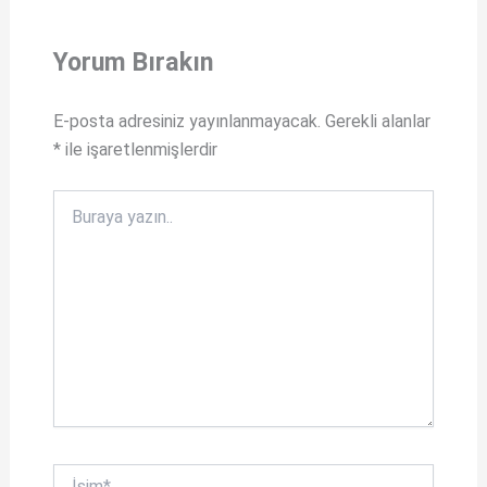
s
c
Yorum Bırakın
A
e
p
b
E-posta adresiniz yayınlanmayacak.
Gerekli alanlar
p
o
*
ile işaretlenmişlerdir
o
k
Buraya
yazın..
İsim*