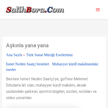
İçeriğe
atla
Aşkınla yana yana
Ana Sayfa
»
Türk Sanat Müziği Eserlerimiz
İsmet Nedim Saatçi besteleri
Muhayyer kürdî makâmındaki
eserler
Bestesi İsmet Nedim Saatçi'ye, güftesi Mehmet
Erbulan'a âit olan, muhayyer kürdî makâmı, aksak
usûlündeki şarkının; ayrıntılı bilgileri, sözleri, notaları ve
video yorumları.