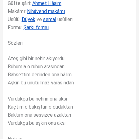
Güfte şâiri:
Ahmet Hâşim
Makâmı:
Nihâvend makâmı
Usûlü:
Düyek
ve
semaî
usûlleri
Formu:
Şarkı formu
Sözleri
Ateş gibi bir nehir akıyordu
Rûhumla o ruhun arasından
Bahsettim derinden ona hâlim
Aşkın bu unutulmaz yarasından
Vurdukça bu nehrin ona aksi
Kaçtım o bakıştan o dudaktan
Baktım ona sessizce uzaktan
Vurdukça bu aşkın ona aksi
Notası