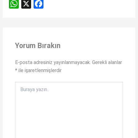
W
X
F
h
a
at
ce
s
b
A
o
Yorum Bırakın
p
o
p
k
E-posta adresiniz yayınlanmayacak.
Gerekli alanlar
*
ile işaretlenmişlerdir
Buraya
yazın..