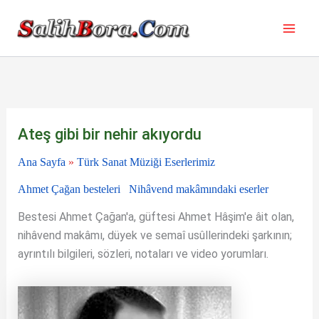
İçeriğe
atla
Ateş gibi bir nehir akıyordu
Ana Sayfa
»
Türk Sanat Müziği Eserlerimiz
Ahmet Çağan besteleri
Nihâvend makâmındaki eserler
Bestesi Ahmet Çağan'a, güftesi Ahmet Hâşim'e âit olan,
nihâvend makâmı, düyek ve semaî usûllerindeki şarkının;
ayrıntılı bilgileri, sözleri, notaları ve video yorumları.