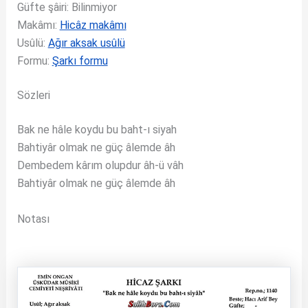
Güfte şâiri: Bilinmiyor
Makâmı:
Hicâz makâmı
Usûlü:
Ağır aksak usûlü
Formu:
Şarkı formu
Sözleri
Bak ne hâle koydu bu baht-ı siyah
Bahtiyâr olmak ne güç âlemde âh
Dembedem kârım olupdur âh-ü vâh
Bahtiyâr olmak ne güç âlemde âh
Notası