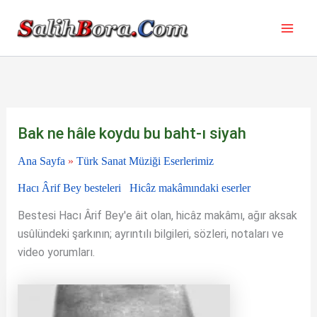
İçeriğe
atla
Bak ne hâle koydu bu baht-ı siyah
Ana Sayfa
»
Türk Sanat Müziği Eserlerimiz
Hacı Ârif Bey besteleri
Hicâz makâmındaki eserler
Bestesi Hacı Ârif Bey'e âit olan, hicâz makâmı, ağır aksak
usûlündeki şarkının; ayrıntılı bilgileri, sözleri, notaları ve
video yorumları.