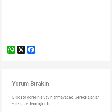
W
X
F
h
a
at
ce
s
b
A
o
Yorum Bırakın
p
o
p
k
E-posta adresiniz yayınlanmayacak.
Gerekli alanlar
*
ile işaretlenmişlerdir