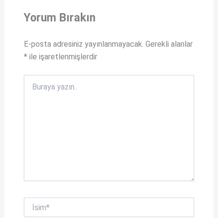
s
c
Yorum Bırakın
A
e
p
b
E-posta adresiniz yayınlanmayacak.
Gerekli alanlar
p
o
*
ile işaretlenmişlerdir
o
k
Buraya
yazın..
İsim*