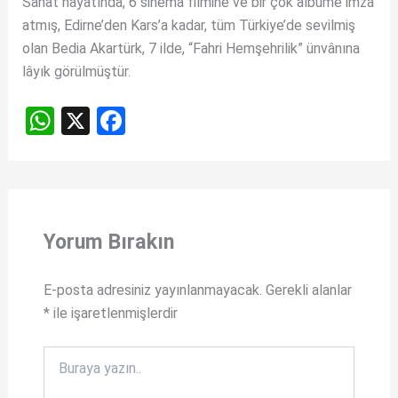
Sanat hayâtında, 6 sinema filmine ve bir çok albüme imza
atmış, Edirne’den Kars’a kadar, tüm Türkiye’de sevilmiş
olan Bedia Akartürk, 7 ilde, “Fahri Hemşehrilik” ünvânına
lâyık görülmüştür.
W
X
F
h
a
at
ce
s
b
A
o
Yorum Bırakın
p
o
p
k
E-posta adresiniz yayınlanmayacak.
Gerekli alanlar
*
ile işaretlenmişlerdir
Buraya
yazın..