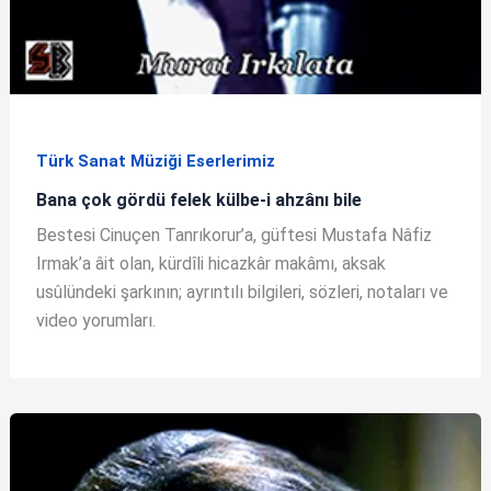
Türk Sanat Müziği Eserlerimiz
Bana çok gördü felek külbe-i ahzânı bile
Bestesi Cinuçen Tanrıkorur’a, güftesi Mustafa Nâfiz
Irmak’a âit olan, kürdîli hicazkâr makâmı, aksak
usûlündeki şarkının; ayrıntılı bilgileri, sözleri, notaları ve
video yorumları.