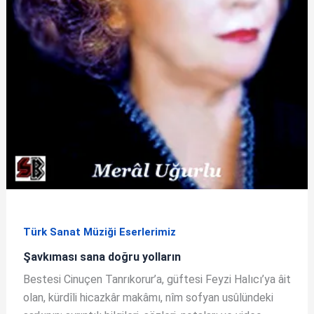
Türk Sanat Müziği Eserlerimiz
Şavkıması sana doğru yolların
Bestesi Cinuçen Tanrıkorur’a, güftesi Feyzi Halıcı’ya âit
olan, kürdîli hicazkâr makâmı, nîm sofyan usûlündeki