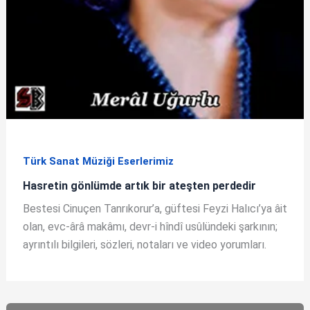
Türk Sanat Müziği Eserlerimiz
Hasretin gönlümde artık bir ateşten perdedir
Bestesi Cinuçen Tanrıkorur’a, güftesi Feyzi Halıcı’ya âit
olan, evc-ârâ makâmı, devr-i hîndî usûlündeki şarkının;
ayrıntılı bilgileri, sözleri, notaları ve video yorumları.