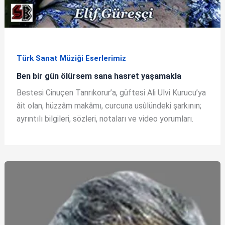
Türk Sanat Müziği Eserlerimiz
Ben bir gün ölürsem sana hasret yaşamakla
Bestesi Cinuçen Tanrıkorur’a, güftesi Ali Ulvi Kurucu’ya
âit olan, hüzzâm makâmı, curcuna usûlündeki şarkının;
ayrıntılı bilgileri, sözleri, notaları ve video yorumları.