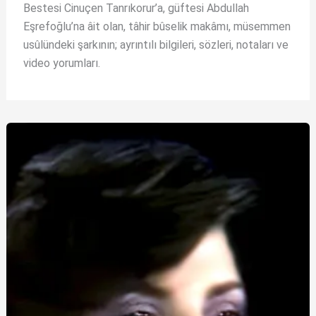
Bestesi Cinuçen Tanrıkorur’a, güftesi Abdullah
Eşrefoğlu’na âit olan, tâhir bûselik makâmı, müsemmen
usûlündeki şarkının; ayrıntılı bilgileri, sözleri, notaları ve
video yorumları.