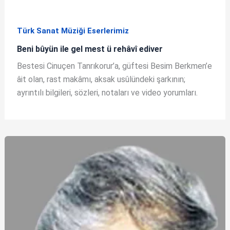
Türk Sanat Müziği Eserlerimiz
Beni bûyün ile gel mest ü rehâvî ediver
Bestesi Cinuçen Tanrıkorur’a, güftesi Besim Berkmen’e
âit olan, rast makâmı, aksak usûlündeki şarkının;
ayrıntılı bilgileri, sözleri, notaları ve video yorumları.