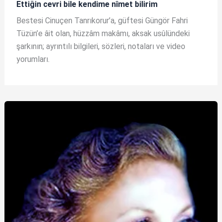
Ettiğin cevri bile kendime nîmet bilirim
Bestesi Cinuçen Tanrıkorur’a, güftesi Güngör Fahri
Tüzün’e âit olan, hüzzâm makâmı, aksak usûlündeki
şarkının; ayrıntılı bilgileri, sözleri, notaları ve video
yorumları.