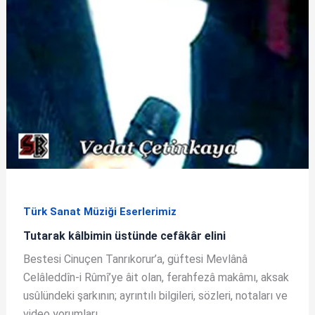
Türk Sanat Müziği Eserlerimiz
Tutarak kâlbimin üstünde cefâkâr elini
Bestesi Cinuçen Tanrıkorur’a, güftesi Mevlânâ
Celâleddîn-i Rûmî’ye âit olan, ferahfezâ makâmı, aksak
usûlündeki şarkının; ayrıntılı bilgileri, sözleri, notaları ve
video yorumları.