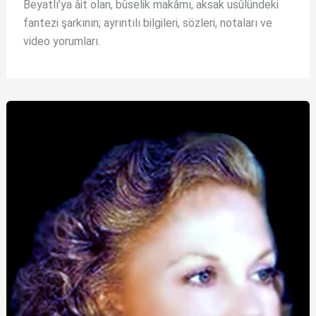
Beyatlı’ya âit olan, bûselik makâmı, aksak usûlündeki
fantezi şarkının; ayrıntılı bilgileri, sözleri, notaları ve
video yorumları.