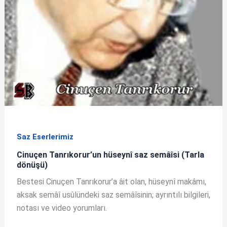
Saz Eserlerimiz
Cinuçen Tanrıkorur’un hüseynî saz semâîsi (Tarla
dönüşü)
Bestesi Cinuçen Tanrıkorur’a âit olan, hüseynî makâmı,
aksak semâî usûlündeki saz semâîsinin; ayrıntılı bilgileri,
notası ve video yorumları.