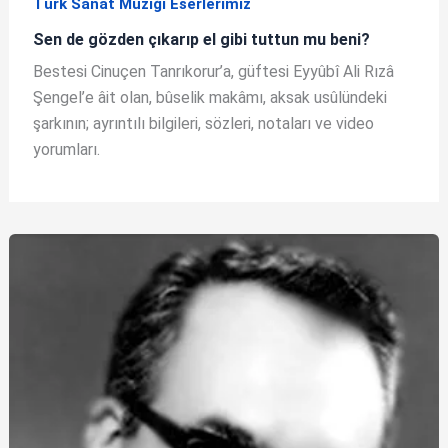
Türk Sanat Müziği Eserlerimiz
Sen de gözden çıkarıp el gibi tuttun mu beni?
Bestesi Cinuçen Tanrıkorur’a, güftesi Eyyûbî Ali Rızâ
Şengel’e âit olan, bûselik makâmı, aksak usûlündeki
şarkının; ayrıntılı bilgileri, sözleri, notaları ve video
yorumları.