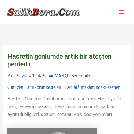
İçeriğe
atla
Hasretin gönlümde artık bir ateşten
perdedir
Ana Sayfa
»
Türk Sanat Müziği Eserlerimiz
Cinuçen Tanrıkorur besteleri
Evc-ârâ makâmındaki eserler
Bestesi Cinuçen Tanrıkorur'a, güftesi Feyzi Halıcı'ya âit
olan, evc-ârâ makâmı, devr-i hîndî usûlündeki şarkının;
ayrıntılı bilgileri, sözleri, notaları ve video yorumları.