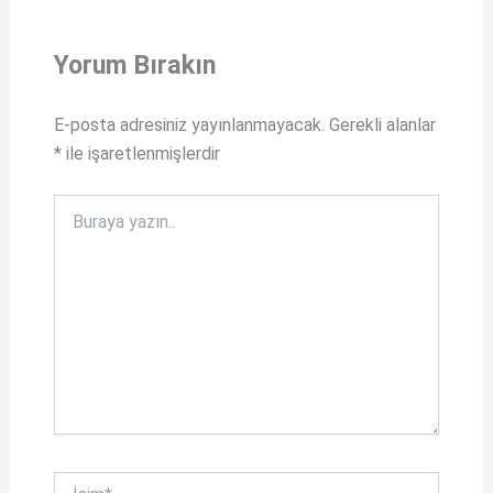
s
b
A
o
Yorum Bırakın
p
o
p
k
E-posta adresiniz yayınlanmayacak.
Gerekli alanlar
*
ile işaretlenmişlerdir
Buraya
yazın..
İsim*