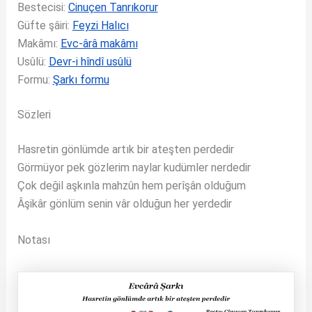
Bestecisi:
Cinuçen Tanrıkorur
Güfte şâiri:
Feyzi Halıcı
Makâmı:
Evc-ârâ makâmı
Usûlü:
Devr-i hîndî usûlü
Formu:
Şarkı formu
Sözleri
Hasretin gönlümde artık bir ateşten perdedir
Görmüyor pek gözlerim naylar kudümler nerdedir
Çok değil aşkınla mahzûn hem perîşân olduğum
Âşikâr gönlüm senin vâr olduğun her yerdedir
Notası