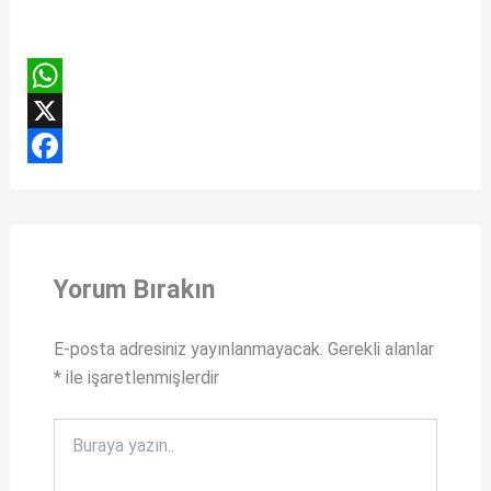
W
h
X
a
F
t
a
s
c
Yorum Bırakın
A
e
p
b
E-posta adresiniz yayınlanmayacak.
Gerekli alanlar
p
o
*
ile işaretlenmişlerdir
o
k
Buraya
yazın..