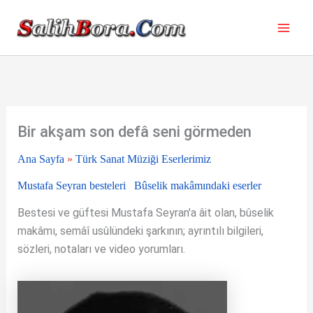
İçeriğe
atla
Bir akşam son defâ seni görmeden
Ana Sayfa
»
Türk Sanat Müziği Eserlerimiz
Mustafa Seyran besteleri
Bûselik makâmındaki eserler
Bestesi ve güftesi Mustafa Seyran'a âit olan, bûselik
makâmı, semâî usûlündeki şarkının; ayrıntılı bilgileri,
sözleri, notaları ve video yorumları.