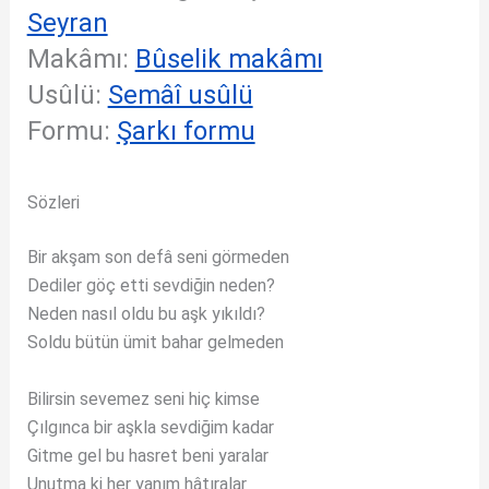
Seyran
Makâmı:
Bûselik makâmı
Usûlü:
Semâî usûlü
Formu:
Şarkı formu
Sözleri
Bir akşam son defâ seni görmeden
Dediler göç etti sevdiğin neden?
Neden nasıl oldu bu aşk yıkıldı?
Soldu bütün ümit bahar gelmeden
Bilirsin sevemez seni hiç kimse
Çılgınca bir aşkla sevdiğim kadar
Gitme gel bu hasret beni yaralar
Unutma ki her yanım hâtıralar