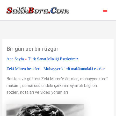
İçeriğe
atla
Bir gün acı bir rüzgâr
Ana Sayfa
»
Türk Sanat Müziği Eserlerimiz
Zeki Müren besteleri
Muhayyer kürdî makâmındaki eserler
Bestesi ve güftesi Zeki Müren'e âit olan, muhayyer kürdî
makâmı, semâî usûlündeki şarkının; ayrıntılı bilgileri,
sözleri, notaları ve video yorumları.