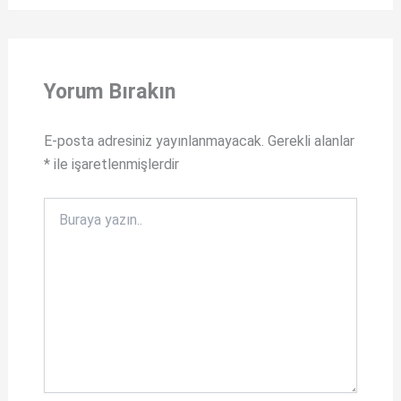
a
F
t
a
s
c
Yorum Bırakın
A
e
p
b
E-posta adresiniz yayınlanmayacak.
Gerekli alanlar
p
o
*
ile işaretlenmişlerdir
o
k
Buraya
yazın..