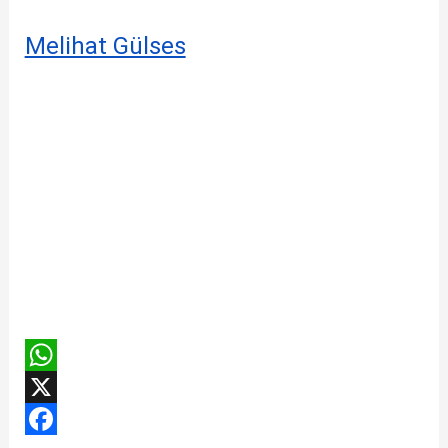
Melihat Gülses
W
h
X