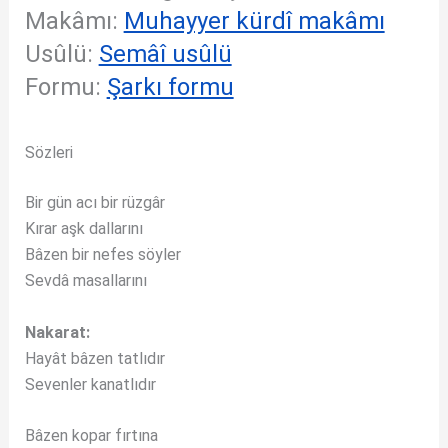
Makâmı:
Muhayyer kürdî makâmı
Usûlü:
Semâî usûlü
Formu:
Şarkı formu
Sözleri
Bir gün acı bir rüzgâr
Kırar aşk dallarını
Bâzen bir nefes söyler
Sevdâ masallarını
Nakarat:
Hayât bâzen tatlıdır
Sevenler kanatlıdır
Bâzen kopar fırtına