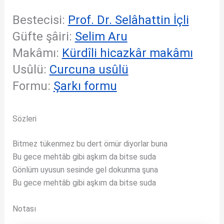
Bestecisi:
Prof. Dr. Selâhattin İçli
Güfte şâiri:
Selim Aru
Makâmı:
Kürdîli hicazkâr makâmı
Usûlü:
Curcuna usûlü
Formu:
Şarkı formu
Sözleri
Bitmez tükenmez bu dert ömür diyorlar buna
Bu gece mehtâb gibi aşkım da bitse suda
Gönlüm uyusun sesinde gel dokunma şuna
Bu gece mehtâb gibi aşkım da bitse suda
Notası