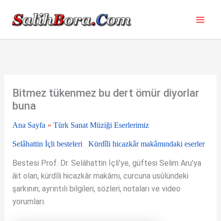
İçeriğe
atla
Bitmez tükenmez bu dert ömür diyorlar
buna
Ana Sayfa
»
Türk Sanat Müziği Eserlerimiz
Selâhattin İçli besteleri
Kürdîli hicazkâr makâmındaki eserler
Bestesi Prof. Dr. Selâhattin İçli'ye, güftesi Selim Aru'ya
âit olan, kürdîli hicazkâr makâmı, curcuna usûlündeki
şarkının; ayrıntılı bilgileri, sözleri, notaları ve video
yorumları.