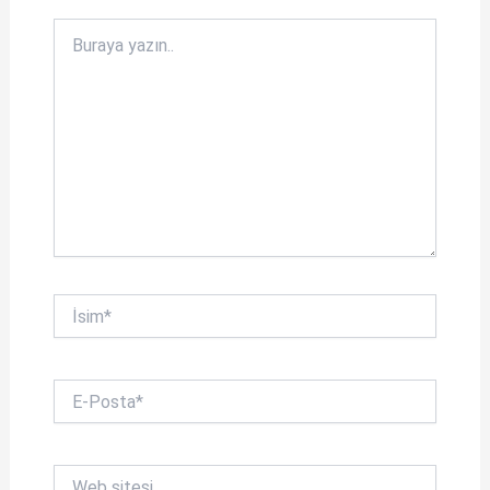
k
Buraya
yazın..
İsim*
E-
Posta*
Web