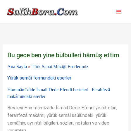
İçeriğe
atla
Bu gece ben yine bülbülleri hâmûş ettim
Ana Sayfa
»
Türk Sanat Müziği Eserlerimiz
Yürük semâî formundaki eserler
Hammâmîzâde İsmail Dede Efendi besteleri
Ferahfezâ
makâmındaki eserler
Bestesi Hammâmîzâde İsmail Dede Efendi'ye âit olan,
ferahfezâ makâmı, yürük semâî usûlündeki yürük
semâînin; ayrıntılı bilgileri, sözleri, notaları ve video
yorumları.