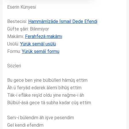
Eserin Künyesi
Bestecisi:
Hammâmîzâde İsmail Dede Efendi
Güfte şâiri: Bilinmiyor
Makâmı:
Ferahfezâ makâmı
Usûlü:
Yürük semâî usûlü
Formu:
Yürük semâî formu
Sözleri
Bu gece ben yine bülbülleri hâmûş ettim
Âh ü feryâd ederek âlemi bîhûş ettim
Tâk-i eflâke reşîd oldu yine nağme-i âh
Bülbül-âsâ gece tâ subha kadar cûş ettim
Serv-i bülendim âh işve pesendim
Gel kendi efendim