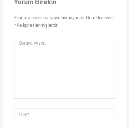
Yorum Bırakın
p
o
p
k
E-posta adresiniz yayınlanmayacak.
Gerekli alanlar
*
ile işaretlenmişlerdir
Buraya
yazın..
İsim*