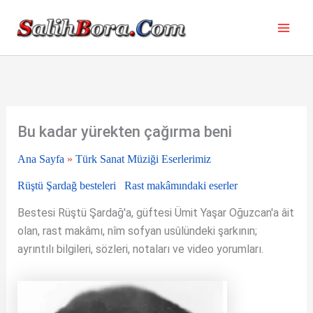
İçeriğe
atla
Bu kadar yürekten çağırma beni
Ana Sayfa
»
Türk Sanat Müziği Eserlerimiz
Rüştü Şardağ besteleri
Rast makâmındaki eserler
Bestesi Rüştü Şardağ'a, güftesi Ümit Yaşar Oğuzcan'a âit
olan, rast makâmı, nîm sofyan usûlündeki şarkının;
ayrıntılı bilgileri, sözleri, notaları ve video yorumları.