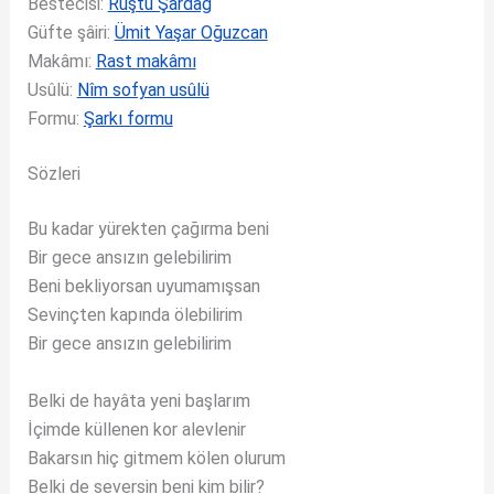
Bestecisi:
Rüştü Şardağ
Güfte şâiri:
Ümit Yaşar Oğuzcan
Makâmı:
Rast makâmı
Usûlü:
Nîm sofyan usûlü
Formu:
Şarkı formu
Sözleri
Bu kadar yürekten çağırma beni
Bir gece ansızın gelebilirim
Beni bekliyorsan uyumamışsan
Sevinçten kapında ölebilirim
Bir gece ansızın gelebilirim
Belki de hayâta yeni başlarım
İçimde küllenen kor alevlenir
Bakarsın hiç gitmem kölen olurum
Belki de seversin beni kim bilir?