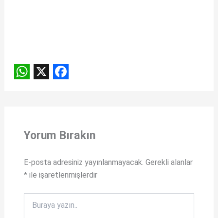
W
X
F
h
a
a
c
t
e
Yorum Bırakın
s
b
A
o
E-posta adresiniz yayınlanmayacak.
Gerekli alanlar
*
ile işaretlenmişlerdir
p
o
p
k
Buraya
yazın..