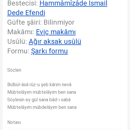
Bestecisi:
Hammâmîzâde İsmail
Dede Efendi
Güfte şâiri: Bilinmiyor
Makâmı:
Eviç makâmı
Usûlü:
Ağır aksak usûlü
Formu:
Şarkı formu
Sözleri
Bülbül-âsâ rûz-u şeb kârım nevâ
Mübtelâyım mübtelâyım ben sana
Söylesin ey gül sana bâd-ı sabâ
Mübtelâyım mübdelâyım ben sana
Notası