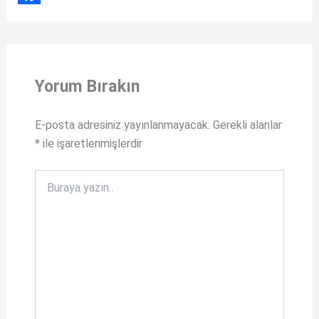
a
F
t
a
s
c
Yorum Bırakın
A
e
p
b
E-posta adresiniz yayınlanmayacak.
Gerekli alanlar
p
o
*
ile işaretlenmişlerdir
o
k
Buraya
yazın..