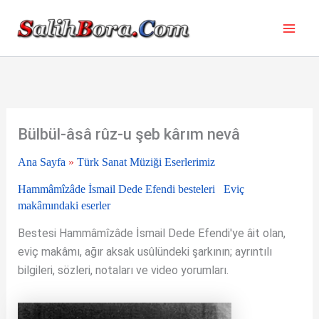
İçeriğe
atla
Bülbül-âsâ rûz-u şeb kârım nevâ
Ana Sayfa
»
Türk Sanat Müziği Eserlerimiz
Hammâmîzâde İsmail Dede Efendi besteleri
Eviç
makâmındaki eserler
Bestesi Hammâmîzâde İsmail Dede Efendi'ye âit olan,
eviç makâmı, ağır aksak usûlündeki şarkının; ayrıntılı
bilgileri, sözleri, notaları ve video yorumları.