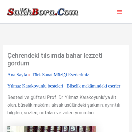
İçeriğe
atla
Çehrendeki tılsımda bahar lezzeti
gördüm
Ana Sayfa
»
Türk Sanat Müziği Eserlerimiz
Yılmaz Karakoyunlu besteleri
Bûselik makâmındaki eserler
Bestesi ve güftesi Prof. Dr. Yılmaz Karakoyunlu'ya âit
olan, bûselik makâmı, aksak usûlündeki şarkının; ayrıntılı
bilgileri, sözleri, notaları ve video yorumları.