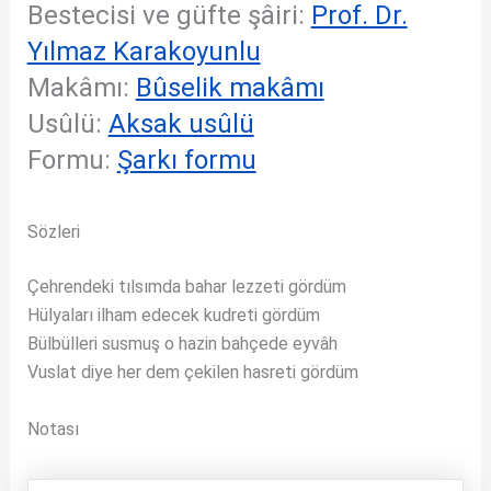
Bestecisi ve güfte şâiri:
Prof. Dr.
Yılmaz Karakoyunlu
Makâmı:
Bûselik makâmı
Usûlü:
Aksak usûlü
Formu:
Şarkı formu
Sözleri
Çehrendeki tılsımda bahar lezzeti gördüm
Hülyaları ilham edecek kudreti gördüm
Bülbülleri susmuş o hazin bahçede eyvâh
Vuslat diye her dem çekilen hasreti gördüm
Notası