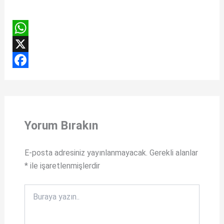
W
h
X
a
F
t
a
s
c
Yorum Bırakın
A
e
p
b
E-posta adresiniz yayınlanmayacak.
Gerekli alanlar
p
o
*
ile işaretlenmişlerdir
o
k
Buraya
yazın..