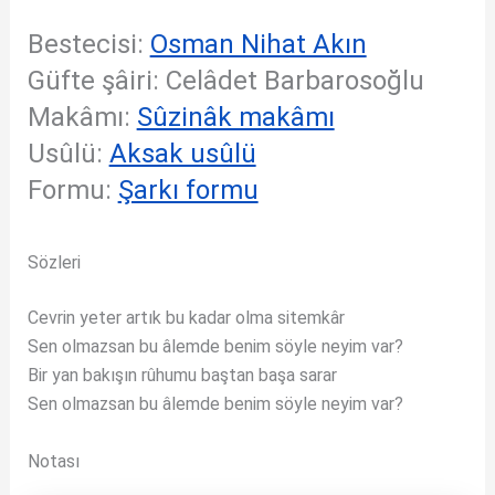
Bestecisi:
Osman Nihat Akın
Güfte şâiri: Celâdet Barbarosoğlu
Makâmı:
Sûzinâk makâmı
Usûlü:
Aksak usûlü
Formu:
Şarkı formu
Sözleri
Cevrin yeter artık bu kadar olma sitemkâr
Sen olmazsan bu âlemde benim söyle neyim var?
Bir yan bakışın rûhumu baştan başa sarar
Sen olmazsan bu âlemde benim söyle neyim var?
Notası