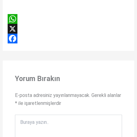
W
h
X
a
F
t
a
s
c
Yorum Bırakın
A
e
p
b
E-posta adresiniz yayınlanmayacak.
Gerekli alanlar
p
o
*
ile işaretlenmişlerdir
o
k
Buraya
yazın..