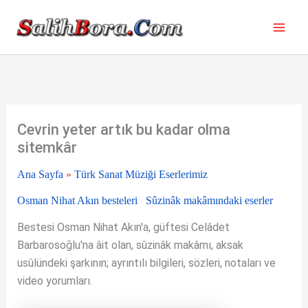
İçeriğe
atla
Cevrin yeter artık bu kadar olma
sitemkâr
Ana Sayfa
»
Türk Sanat Müziği Eserlerimiz
Osman Nihat Akın besteleri
Sûzinâk makâmındaki eserler
Bestesi Osman Nihat Akın'a, güftesi Celâdet
Barbarosoğlu'na âit olan, sûzinâk makâmı, aksak
usûlündeki şarkının; ayrıntılı bilgileri, sözleri, notaları ve
video yorumları.