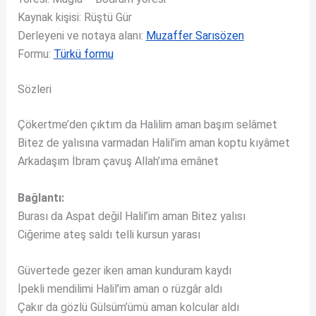
Kaynak kişisi: Rüştü Gür
Derleyeni ve notaya alanı:
Muzaffer Sarısözen
Formu:
Türkü formu
Sözleri
Çökertme’den çıktım da Halilim aman başım selâmet
Bitez de yalısına varmadan Halil’im aman koptu kıyâmet
Arkadaşım İbram çavuş Allah’ıma emânet
Bağlantı:
Burası da Aspat değil Halil’im aman Bitez yalısı
Ciğerime ateş saldı telli kursun yarası
Güvertede gezer iken aman kunduram kaydı
İpekli mendilimi Halil’im aman o rüzgâr aldı
Çakır da gözlü Gülsüm’ümü aman kolcular aldı