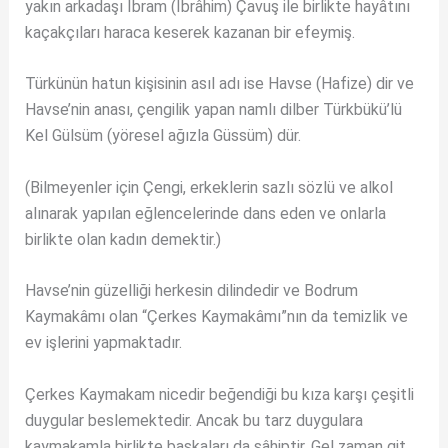
yakın arkadaşı İbram (İbrâhim) Çavuş ile birlikte hayâtını
kaçakçıları haraca keserek kazanan bir efeymiş.
Türkünün hatun kişisinin asıl adı ise Havse (Hafize) dir ve
Havse’nin anası, çengilik yapan namlı dilber Türkbükü’lü
Kel Gülsüm (yöresel ağızla Güssüm) dür.
(Bilmeyenler için Çengi, erkeklerin sazlı sözlü ve alkol
alınarak yapılan eğlencelerinde dans eden ve onlarla
birlikte olan kadın demektir.)
Havse’nin güzelliği herkesin dilindedir ve Bodrum
Kaymakâmı olan “Çerkes Kaymakâmı”nın da temizlik ve
ev işlerini yapmaktadır.
Çerkes Kaymakam nicedir beğendiği bu kıza karşı çeşitli
duygular beslemektedir. Ancak bu tarz duygulara
kaymakamla birlikte başkaları da sâhiptir. Gel zaman git