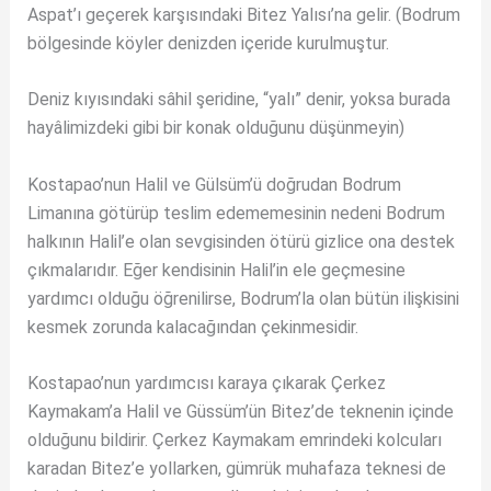
Aspat’ı geçerek karşısındaki Bitez Yalısı’na gelir. (Bodrum
bölgesinde köyler denizden içeride kurulmuştur.
Deniz kıyısındaki sâhil şeridine, “yalı” denir, yoksa burada
hayâlimizdeki gibi bir konak olduğunu düşünmeyin)
Kostapao’nun Halil ve Gülsüm’ü doğrudan Bodrum
Limanına götürüp teslim edememesinin nedeni Bodrum
halkının Halil’e olan sevgisinden ötürü gizlice ona destek
çıkmalarıdır. Eğer kendisinin Halil’in ele geçmesine
yardımcı olduğu öğrenilirse, Bodrum’la olan bütün ilişkisini
kesmek zorunda kalacağından çekinmesidir.
Kostapao’nun yardımcısı karaya çıkarak Çerkez
Kaymakam’a Halil ve Güssüm’ün Bitez’de teknenin içinde
olduğunu bildirir. Çerkez Kaymakam emrindeki kolcuları
karadan Bitez’e yollarken, gümrük muhafaza teknesi de