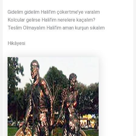
Gidelim gidelim Halil’im çökertme’ye varalım
Kolcular gelirse Halil’im nerelere kaçalım?
Teslim Olmayalım Halil’im aman kurşun sıkalım
Hikâyesi