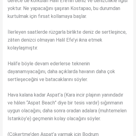
derece de korkulan Halil Efe’nin deniz ve denizcilikle ilgisi
yoktur. Ne yapacağını şaşıran Kostapao, bu durumdan
kurtulmak için fırsat kollamaya başlar.
İlerleyen saatlerde rüzgarla birlikte deniz de sertleşince,
zâten denizci olmayan Halil Efe’yi ikna etmek
kolaylaşmıştır.
Halil’e böyle devam ederlerse teknenin
dayanamıyacağını, daha açıklarda havanın daha çok
sertleşeceğini ve batacaklarını söyler.
Hava kalana kadar Aspat’a (Kara incir plajının yanındadır
ve hâlen “Aspat Beach” diye bir tesis vardır) sığınmanın
uygun olacağını, daha sonra oradan adalara (muhtemelen
İstanköy’e) geçmenin kolay olacağını söyler.
(Çökertme’den Aspat’a varmak için Bodrum