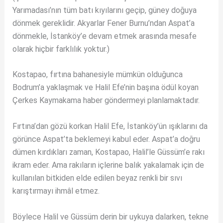
Yarımadası’nın tüm batı kıyılarını geçip, güney doğuya
dönmek gereklidir. Akyarlar Fener Burnu’ndan Aspat’a
dönmekle, İstanköy’e devam etmek arasında mesafe
olarak hiçbir farklılık yoktur.)
Kostapao, fırtına bahanesiyle mümkün olduğunca
Bodrum’a yaklaşmak ve Halil Efe’nin başına ödül koyan
Çerkes Kaymakama haber göndermeyi planlamaktadır.
Fırtına’dan gözü korkan Halil Efe, İstanköy’ün ışıklarını da
görünce Aspat’ta beklemeyi kabul eder. Aspat’a doğru
dümen kırdıkları zaman, Kostapao, Halil’le Güssüm’e rakı
ikram eder. Ama rakıların içlerine balık yakalamak için de
kullanılan bitkiden elde edilen beyaz renkli bir sıvı
karıştırmayı ihmâl etmez.
Böylece Halil ve Güssüm derin bir uykuya dalarken, tekne