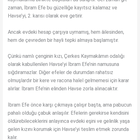
zaman, İbram Efe bu güzelliğe kayıtsız kalamaz ve
Havse’yi, 2. karısı olarak eve getirir.
Ancak evdeki hesap çarşıya uymamış, hem âilesinden,
hem de çevreden bir hayli tepki almaya başlamıştır.
Çünkü namlı çenginin kızı, Çerkes Kaymakâmın odalığı
olarak kabullenilen Havse’yi İbram Efe’nin namusuna
sığdıramazlar. Diğer efeler de durumdan rahatsız
olmuşlardır bir kere ve racona halel gelmemesi için karar
alırlar. İbram Efe’nin elinden Havse zorla alınacaktır.
İbram Efe önce karşı çıkmaya çalışır başta, ama pabucun
pahalı olduğu çabuk anlaşılır. Efelerin gerekirse kendisini
öldürebileceklerini anlayınca evdeki eşini ve gelinlik yaşa
gelen kızını korumak için Havse’yi teslim etmek zorunda
kalır.