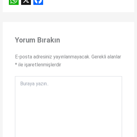
W
X
F
h
a
a
c
t
e
Yorum Bırakın
s
b
A
o
E-posta adresiniz yayınlanmayacak.
Gerekli alanlar
*
ile işaretlenmişlerdir
p
o
p
k
Buraya
yazın..