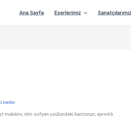
Ana Sayfa
Eserlerimiz
Sanatçılarımı
 eserler
st makâmı, nîm sofyan usûlündeki kantonun; ayrıntılı