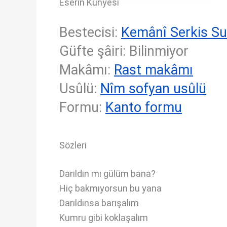
Eserin Künyesi
Bestecisi:
Kemânî Serkis S
Güfte şâiri: Bilinmiyor
Makâmı:
Rast makâmı
Usûlü:
Nîm sofyan usûlü
Formu:
Kanto formu
Sözleri
Darıldın mı gülüm bana?
Hiç bakmıyorsun bu yana
Darıldınsa barışalım
Kumru gibi koklaşalım