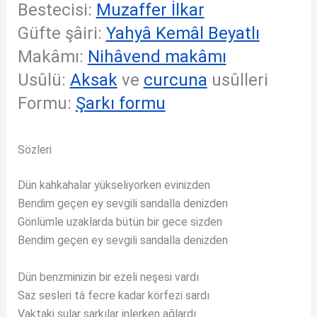
Bestecisi:
Muzaffer İlkar
Güfte şâiri:
Yahyâ Kemâl Beyatlı
Makâmı:
Nihâvend makâmı
Usûlü:
Aksak
ve
curcuna
usûlleri
Formu:
Şarkı formu
Sözleri
Dün kahkahalar yükseliyorken evinizden
Bendim geçen ey sevgili sandalla denizden
Gönlümle uzaklarda bütün bir gece sizden
Bendim geçen ey sevgili sandalla denizden
Dün benzminizin bir ezeli neşesi vardı
Saz sesleri tâ fecre kadar körfezi sardı
Vaktaki sular şarkılar inlerken ağlardı