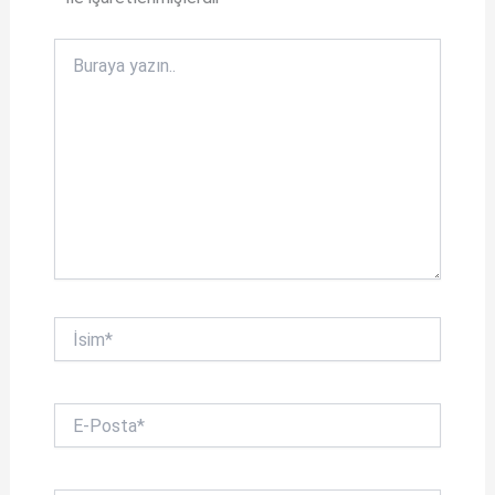
o
k
Buraya
yazın..
İsim*
E-
Posta*