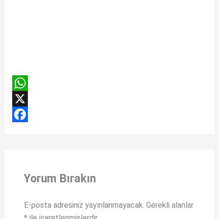
W
h
X
a
F
t
a
s
c
Yorum Bırakın
A
e
p
b
E-posta adresiniz yayınlanmayacak.
Gerekli alanlar
p
o
*
ile işaretlenmişlerdir