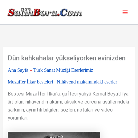
İçeriğe
atla
Dün kahkahalar yükseliyorken evinizden
Ana Sayfa
»
Türk Sanat Müziği Eserlerimiz
Muzaffer İlkar besteleri
Nihâvend makâmındaki eserler
Bestesi Muzaffer İlkar'a, güftesi yahyâ Kemâl Beyatlı'ya
âit olan, nihâvend makâmı, aksak ve curcuna usûllerindeki
şarkının; ayrıntılı bilgileri, sözleri, notaları ve video
yorumları.