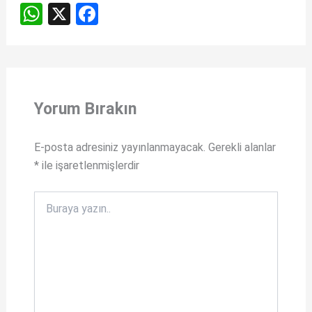
W
X
F
h
a
at
ce
s
b
A
o
Yorum Bırakın
p
o
p
k
E-posta adresiniz yayınlanmayacak.
Gerekli alanlar
*
ile işaretlenmişlerdir
Buraya
yazın..