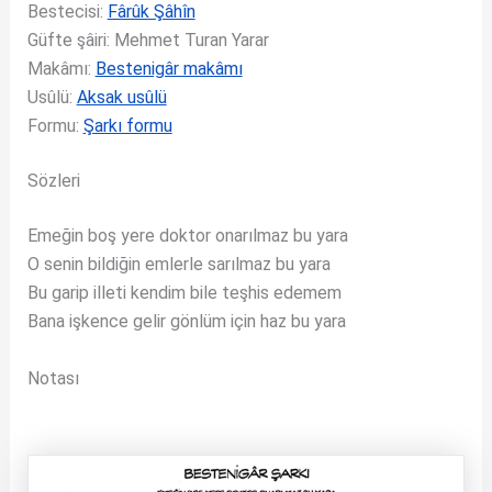
Bestecisi:
Fârûk Şâhîn
Güfte şâiri: Mehmet Turan Yarar
Makâmı:
Bestenigâr makâmı
Usûlü:
Aksak usûlü
Formu:
Şarkı formu
Sözleri
Emeğin boş yere doktor onarılmaz bu yara
O senin bildiğin emlerle sarılmaz bu yara
Bu garip illeti kendim bile teşhis edemem
Bana işkence gelir gönlüm için haz bu yara
Notası