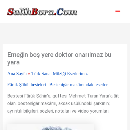
İçeriğe
atla
Emeğin boş yere doktor onarılmaz bu
yara
Ana Sayfa
»
Türk Sanat Müziği Eserlerimiz
Fârûk Şâhîn besteleri
Bestenigâr makâmındaki eserler
Bestesi Fârûk Şâhîn'e, güftesi Mehmet Turan Yarar'a âit
olan, bestenigâr makâmı, aksak usûlündeki şarkının;
ayrıntılı bilgileri, sözleri, notaları ve video yorumları.