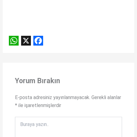
W
X
F
h
a
a
c
t
e
Yorum Bırakın
s
b
A
o
E-posta adresiniz yayınlanmayacak.
Gerekli alanlar
*
ile işaretlenmişlerdir
p
o
p
k
Buraya
yazın..