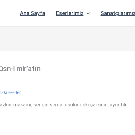
Ana Sayfa
Eserlerimiz
Sanatçılarımı
n-i mir’atın
aki eserler
azkâr makâmı, sengin semâî usûlündeki şarkının; ayrıntılı