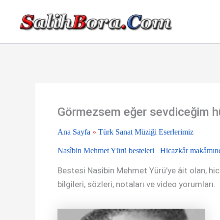
İçeriğe
atla
Görmezsem eğer sevdiceğim hüs
Ana Sayfa
»
Türk Sanat Müziği Eserlerimiz
Nasîbin Mehmet Yürü besteleri
Hicazkâr makâmınd
Bestesi Nasîbin Mehmet Yürü'ye âit olan, hic
bilgileri, sözleri, notaları ve video yorumları.