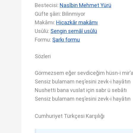
Bestecisi:
Nasîbin Mehmet Yürü
Güfte şâiri: Bilinmiyor
Makâmı:
Hicazkâr makâmı
Usûlü:
Sengin semâî usûlü
Formu:
Şarkı formu
Sözleri
Görmezsem eğer sevdiceğim hüsn-i mir’a
Sensiz bulamam neş’esini zevk-i hayâtın
Nushetti bana vuslat için sabr ü sebâtı
Sensiz bulamam neş’esini zevk-i hayâtın
Cumhuriyet Türkçesi Karşılığı