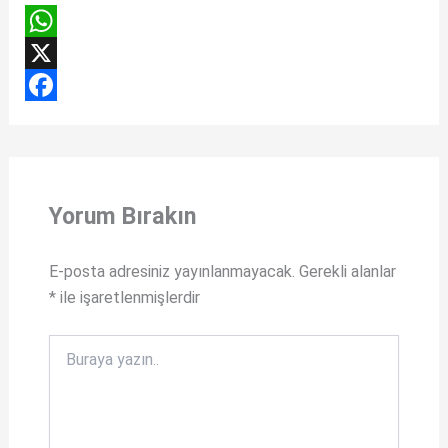
W
h
X
a
F
t
a
s
c
Yorum Bırakın
A
e
p
b
E-posta adresiniz yayınlanmayacak.
Gerekli alanlar
p
o
*
ile işaretlenmişlerdir
o
k
Buraya
yazın..