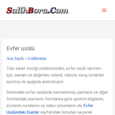
İçeriğe
atla
Evfer usûlü
Ana Sayfa
»
Usûllerimiz
Türk sanat müziği usûllerimizden, evfer usûlü tanıtımı
için; zamanı ve değerleri, resimli, videolu vuruş örnekleri
ayrıntısı ile aşağıda anlatılmıştır.
Sitemdeki evfer usûlünde bestelenmiş şarkıların ve diğer
formlardaki eserlerin; formlarına göre ayrıntılı bilgilerini,
sözlerini, notalarını ve video yorumlarını da,
Evfer
Usûlündeki Eserler
sayfamdaki listeden seçerek