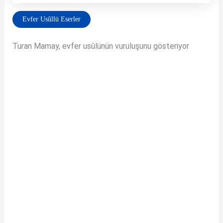
Evfer Usûllü Eserler
Turan Mamay, evfer usûlünün vuruluşunu gösteriyor