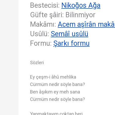
Bestecisi:
Nikoğos Ağa
Güfte şâiri: Bilinmiyor
Makâmı:
Acem aşîrân mak
Usûlü:
Semâî usûlü
Formu:
Şarkı formu
Sözleri
Ey çeşm-i âhû mehlika
Cürmüm nedir söyle bana?
Ben âşıkım ey meh sana
Cürmüm nedir söyle bana?
Yanmaktayım çoktan beri