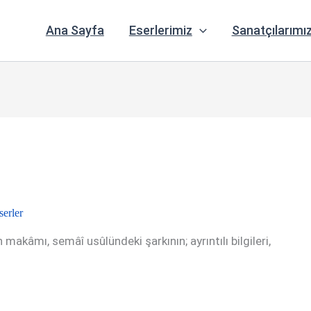
Ana Sayfa
Eserlerimiz
Sanatçılarımı
erler
makâmı, semâî usûlündeki şarkının; ayrıntılı bilgileri,