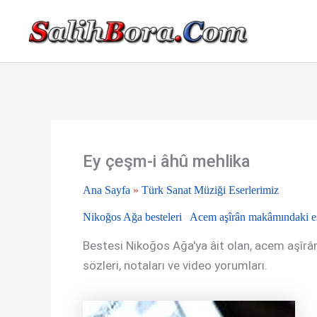
İçeriğe
atla
Ey çeşm-i âhû mehlika
Ana Sayfa
»
Türk Sanat Müziği Eserlerimiz
Nikoğos Ağa besteleri
Acem aşîrân makâmındaki es
Bestesi Nikoğos Ağa'ya âit olan, acem aşîrân 
sözleri, notaları ve video yorumları.