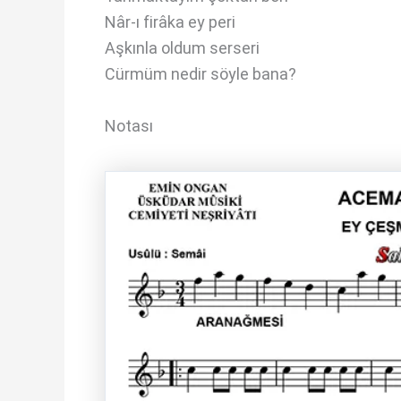
Nâr-ı firâka ey peri
Aşkınla oldum serseri
Cürmüm nedir söyle bana?
Notası