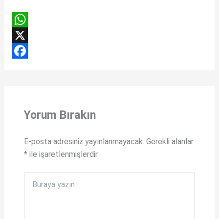
W
h
X
a
F
t
a
s
c
Yorum Bırakın
A
e
p
b
E-posta adresiniz yayınlanmayacak.
Gerekli alanlar
p
o
*
ile işaretlenmişlerdir
o
k
Buraya
yazın..