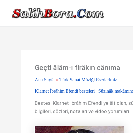
İçeriğe
atla
Geçti âlâm-ı firâkın cânıma
Ana Sayfa
»
Türk Sanat Müziği Eserlerimiz
Klarnet İbrâhim Efendi besteleri
Sûzinâk makâmında
Bestesi Klarnet İbrâhim Efendi'ye âit olan, s
bilgileri, sözleri, notaları ve video yorumları.