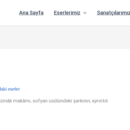
Ana Sayfa
Eserlerimiz
Sanatçılarımı
ki eserler
ûzinâk makâmı, sofyan usûlündeki şarkının; ayrıntılı