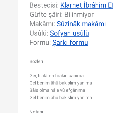
Bestecisi:
Klarnet İbrâhim E
Güfte şâiri: Bilinmiyor
Makâmı:
Sûzinâk makâmı
Usûlü:
Sofyan usûlü
Formu:
Şarkı formu
Sözleri
Geçti âlâm-ı firâkın cânıma
Gel benim âhû bakışlım yanıma
Bâis olma nâle vû efgânıma
Gel benim âhû bakışlım yanıma
Notası