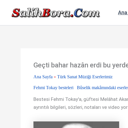
İçeriğe
atla
Ana
Geçti bahar hazân erdi bu yerd
Ana Sayfa
»
Türk Sanat Müziği Eserlerimiz
Fehmi Tokay besteleri
Bûselik makâmındaki eserle
Bestesi Fehmi Tokay'a, güftesi Melâhat Akan'
ayrıntılı bilgileri, sözleri, notaları ve video yo