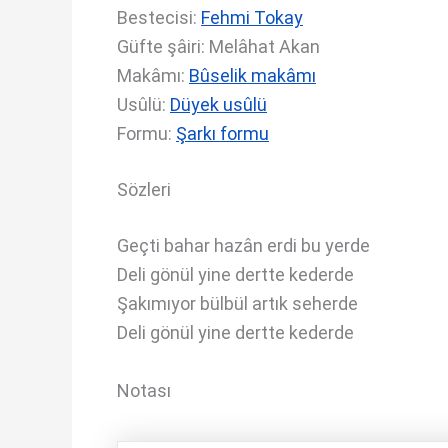
Bestecisi:
Fehmi Tokay
Güfte şâiri: Melâhat Akan
Makâmı:
Bûselik makâmı
Usûlü:
Düyek usûlü
Formu:
Şarkı formu
Sözleri
Geçti bahar hazân erdi bu yerde
Deli gönül yine dertte kederde
Şakımıyor bülbül artık seherde
Deli gönül yine dertte kederde
Notası