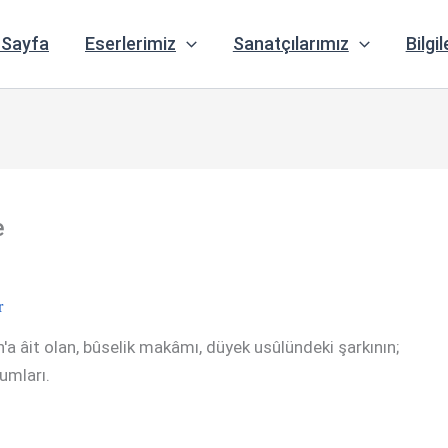
 Sayfa
Eserlerimiz
Sanatçılarımız
Bilgil
e
r
a âit olan, bûselik makâmı, düyek usûlündeki şarkının;
rumları.